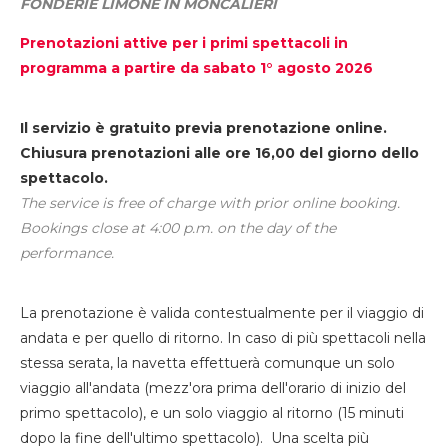
FONDERIE LIMONE IN MONCALIERI
Prenotazioni attive per i primi spettacoli in
programma a partire da sabato 1° agosto 2026
Il servizio è gratuito previa prenotazione online.
Chiusura prenotazioni alle ore 16,00 del giorno dello
spettacolo.
The service is free of charge with prior online booking.
Bookings close at 4:00 p.m. on the day of the
performance.
La prenotazione è valida contestualmente per il viaggio di
andata e per quello di ritorno. In caso di più spettacoli nella
stessa serata, la navetta effettuerà comunque un solo
viaggio all'andata (mezz'ora prima dell'orario di inizio del
primo spettacolo), e un solo viaggio al ritorno (15 minuti
dopo la fine dell'ultimo spettacolo). Una scelta più