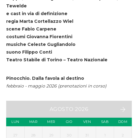
Tewelde
e cast in via di definizione
regia Marta Cortellazzo Wiel
scene Fabio Carpene
costumi Giovanna Fiorentini
musiche Celeste Gugliandolo
suono Filippo Conti
Teatro Stabile di Torino – Teatro Nazionale
Pinocchio. Dalla favola al destino
febbraio - maggio 2026 (prenotazioni in corso)
AGOSTO 2026
LUN
MAR
MER
GIO
VEN
SAB
DOM
27
28
29
30
31
1
2