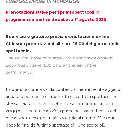
FONDERIE LIMONE IN MONCALIERI
Prenotazioni attive per i primi spettacoli in
programma a partire da sabato 1° agosto 2026
Il servizio è gratuito previa prenotazione online.
Chiusura prenotazioni alle ore 16,00 del giorno dello
spettacolo.
The service is free of charge with prior online booking.
Bookings close at 4:00 p.m. on the day of the
performance.
La prenotazione è valida contestualmente per il viaggio di
andata e per quello di ritorno. In caso di più spettacoli nella
stessa serata, la navetta effettuerà comunque un solo
viaggio all'andata (mezz'ora prima dell'orario di inizio del
primo spettacolo), e un solo viaggio al ritorno (15 minuti
dopo la fine dell'ultimo spettacolo). Una scelta più