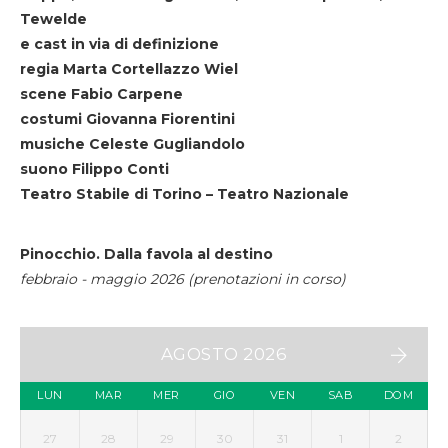
Tewelde
e cast in via di definizione
regia Marta Cortellazzo Wiel
scene Fabio Carpene
costumi Giovanna Fiorentini
musiche Celeste Gugliandolo
suono Filippo Conti
Teatro Stabile di Torino – Teatro Nazionale
Pinocchio. Dalla favola al destino
febbraio - maggio 2026 (prenotazioni in corso)
AGOSTO 2026
LUN
MAR
MER
GIO
VEN
SAB
DOM
27
28
29
30
31
1
2