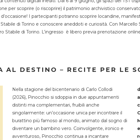
 di contenuti digitali inediti. Dal 6 al 9 giugno, gli spazi del 
one per scoprire (o riscoprire) il patrimonio archivistico conservat
d’occasione! I partecipanti potranno scoprire locandine, manifesti, 
o Stabile di Torino e conoscere aneddoti e curiosità. Con Marcello 
tro Stabile di Torino. L’ingresso è libero previa prenotazione onli
 AL DESTINO – RECITE PER LE 
Nella stagione del bicentenario di Carlo Collodi
d
(2026), Pinocchio si sdoppia in due appuntamenti
a
distinti ma complementari, fruibili anche
c
singolarmente: un’occasione unica per incontrare il
C
burattino più famoso al mondo, animato dal sogno di
M
diventare un bambino vero. Coinvolgente, ironico e
e
avventuroso, Pinocchio continua a incantare
r