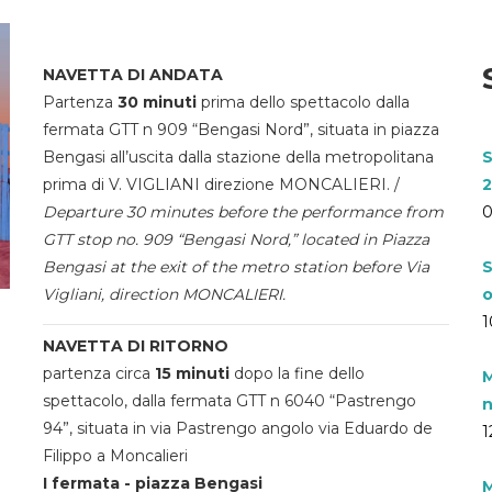
NAVETTA DI ANDATA
Partenza
30 minuti
prima dello spettacolo dalla
fermata GTT n 909 “Bengasi Nord”, situata in piazza
Bengasi all’uscita dalla stazione della metropolitana
S
prima di V. VIGLIANI direzione MONCALIERI. /
2
Departure 30 minutes before the performance from
0
GTT stop no. 909 “Bengasi Nord,” located in Piazza
Bengasi at the exit of the metro station before Via
S
Vigliani, direction MONCALIERI.
o
1
NAVETTA DI RITORNO
partenza circa
15 minuti
dopo la fine dello
M
spettacolo, dalla fermata GTT n 6040 “Pastrengo
n
94”, situata in via Pastrengo angolo via Eduardo de
1
Filippo a Moncalieri
I fermata - piazza Bengasi
M