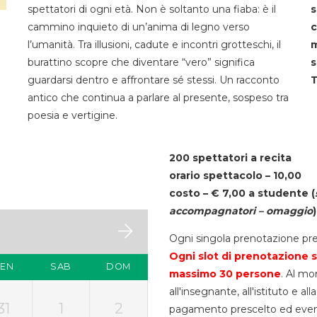
spettatori di ogni età. Non è soltanto una fiaba: è il
s
cammino inquieto di un’anima di legno verso
c
l’umanità. Tra illusioni, cadute e incontri grotteschi, il
m
burattino scopre che diventare “vero” significa
s
guardarsi dentro e affrontare sé stessi. Un racconto
T
antico che continua a parlare al presente, sospeso tra
poesia e vertigine.
200 spettatori a recita
orario spettacolo – 10,00
costo – € 7,00 a studente
(
accompagnatori – omaggio
)
Ogni singola prenotazione pre
Ogni slot di prenotazione s
VEN
SAB
DOM
massimo 30
persone
. Al mo
all'insegnante, all'istituto e a
31
1
2
pagamento prescelto ed eventua