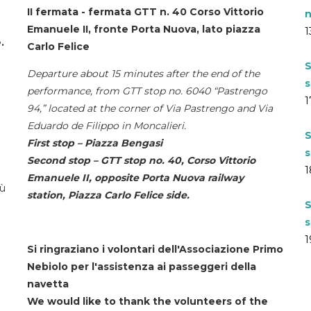
II fermata - fermata GTT n. 40 Corso Vittorio
n
Emanuele II, fronte Porta Nuova, lato piazza
1
.
Carlo Felice
S
Departure about 15 minutes after the end of the
s
performance, from GTT stop no. 6040 “Pastrengo
1
94,” located at the corner of Via Pastrengo and Via
Eduardo de Filippo in Moncalieri.
S
First stop – Piazza Bengasi
s
Second stop – GTT stop no. 40, Corso Vittorio
1
Emanuele II, opposite Porta Nuova railway
iù
station, Piazza Carlo Felice side.
S
s
1
Si ringraziano i volontari dell'Associazione Primo
Nebiolo per l'assistenza ai passeggeri della
navetta
We would like to thank the volunteers of the