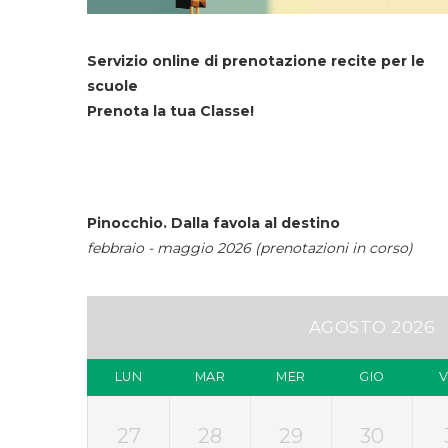
Servizio online di prenotazione recite per le
scuole
Prenota la tua Classe!
Pinocchio. Dalla favola al destino
febbraio - maggio 2026 (prenotazioni in corso)
AGOSTO 2026
LUN
MAR
MER
GIO
27
28
29
30