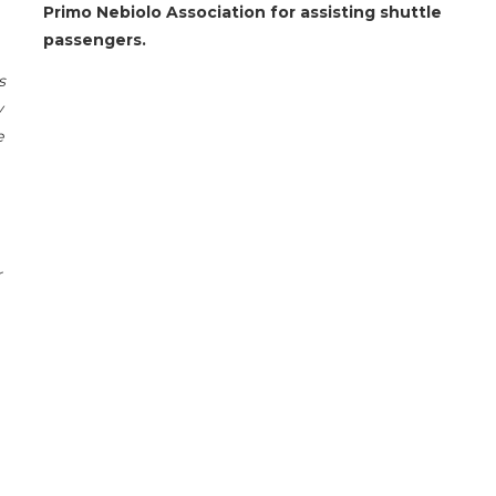
Primo Nebiolo Association for assisting shuttle
passengers.
s
y
e
r