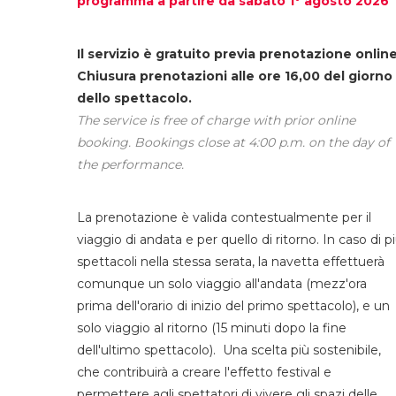
programma a partire da sabato 1° agosto 2026
Il servizio è gratuito previa prenotazione online
Chiusura prenotazioni alle ore 16,00 del giorno
dello spettacolo.
The service is free of charge with prior online
booking. Bookings close at 4:00 p.m. on the day of
the performance.
La prenotazione è valida contestualmente per il
viaggio di andata e per quello di ritorno. In caso di p
spettacoli nella stessa serata, la navetta effettuerà
comunque un solo viaggio all'andata (mezz'ora
prima dell'orario di inizio del primo spettacolo), e un
solo viaggio al ritorno (15 minuti dopo la fine
dell'ultimo spettacolo). Una scelta più sostenibile,
che contribuirà a creare l'effetto festival e
permettere agli spettatori di vivere gli spazi delle