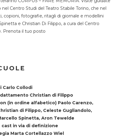
TST ospiteranno CORPUS – FARE MEMORIA. Visite guidate
o nel Centro Studi del Teatro Stabile Torino, che nel
copioni, fotografie, ritagli di giornale e modellini
Spinetta e Christian Di Filippo, a cura del Centro
ne. Prenota il tuo posto
SCUOLE
i Carlo Collodi
dattamento Christian di Filippo
on (in ordine alfabetico) Paolo Carenzo,
hristian di Filippo, Celeste Gugliandolo,
arcello Spinetta, Aron Tewelde
 cast in via di definizione
egia Marta Cortellazzo Wiel