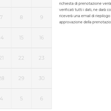
richiesta di prenotazione verrà
verificati tutti i dati, ne darà
riceverà una email di riepilo
7
8
9
approvazione della prenotazio
14
15
16
21
22
23
28
29
30
4
5
6