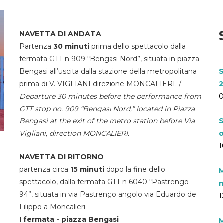
NAVETTA DI ANDATA
Partenza
30 minuti
prima dello spettacolo dalla
fermata GTT n 909 “Bengasi Nord”, situata in piazza
Bengasi all’uscita dalla stazione della metropolitana
S
prima di V. VIGLIANI direzione MONCALIERI. /
2
Departure 30 minutes before the performance from
0
GTT stop no. 909 “Bengasi Nord,” located in Piazza
Bengasi at the exit of the metro station before Via
S
Vigliani, direction MONCALIERI.
o
1
NAVETTA DI RITORNO
partenza circa
15 minuti
dopo la fine dello
M
spettacolo, dalla fermata GTT n 6040 “Pastrengo
n
94”, situata in via Pastrengo angolo via Eduardo de
1
Filippo a Moncalieri
I fermata - piazza Bengasi
M