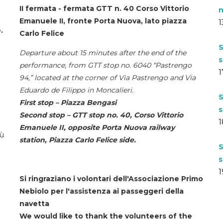
II fermata - fermata GTT n. 40 Corso Vittorio
n
Emanuele II, fronte Porta Nuova, lato piazza
1
.
Carlo Felice
S
Departure about 15 minutes after the end of the
s
performance, from GTT stop no. 6040 “Pastrengo
1
94,” located at the corner of Via Pastrengo and Via
Eduardo de Filippo in Moncalieri.
S
First stop – Piazza Bengasi
s
Second stop – GTT stop no. 40, Corso Vittorio
1
Emanuele II, opposite Porta Nuova railway
iù
station, Piazza Carlo Felice side.
S
s
1
Si ringraziano i volontari dell'Associazione Primo
Nebiolo per l'assistenza ai passeggeri della
navetta
We would like to thank the volunteers of the