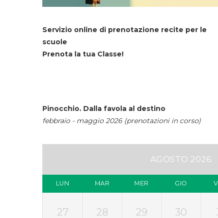
Servizio online di prenotazione recite per le
scuole
Prenota la tua Classe!
Pinocchio. Dalla favola al destino
febbraio - maggio 2026 (prenotazioni in corso)
AGOSTO 2026
LUN
MAR
MER
GIO
27
28
29
30