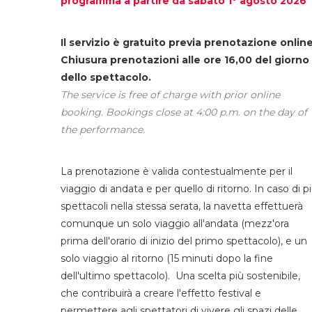
programma a partire da sabato 1° agosto 2026
Il servizio è gratuito previa prenotazione online
Chiusura prenotazioni alle ore 16,00 del giorno
dello spettacolo.
The service is free of charge with prior online
booking. Bookings close at 4:00 p.m. on the day of
the performance.
La prenotazione è valida contestualmente per il
viaggio di andata e per quello di ritorno. In caso di p
spettacoli nella stessa serata, la navetta effettuerà
comunque un solo viaggio all'andata (mezz'ora
prima dell'orario di inizio del primo spettacolo), e un
solo viaggio al ritorno (15 minuti dopo la fine
dell'ultimo spettacolo). Una scelta più sostenibile,
che contribuirà a creare l'effetto festival e
permettere agli spettatori di vivere gli spazi delle