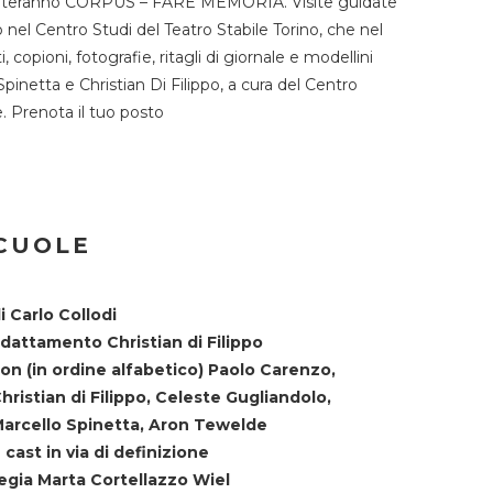
TST ospiteranno CORPUS – FARE MEMORIA. Visite guidate
o nel Centro Studi del Teatro Stabile Torino, che nel
copioni, fotografie, ritagli di giornale e modellini
Spinetta e Christian Di Filippo, a cura del Centro
ne. Prenota il tuo posto
SCUOLE
i Carlo Collodi
dattamento Christian di Filippo
on (in ordine alfabetico) Paolo Carenzo,
hristian di Filippo, Celeste Gugliandolo,
arcello Spinetta, Aron Tewelde
 cast in via di definizione
egia Marta Cortellazzo Wiel