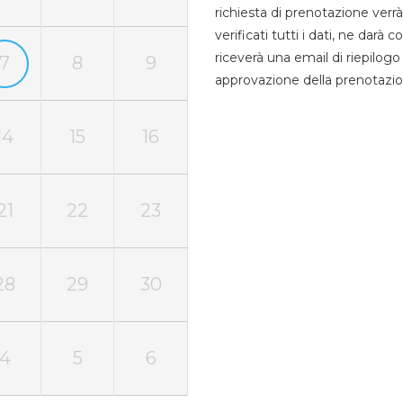
richiesta di prenotazione verrà
verificati tutti i dati, ne darà
riceverà una email di riepilo
7
8
9
approvazione della prenotazio
14
15
16
21
22
23
28
29
30
4
5
6