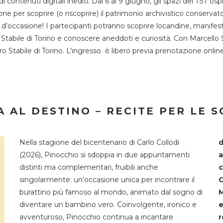
 di contenuti digitali inediti. Dal 6 al 9 giugno, gli spazi del 
one per scoprire (o riscoprire) il patrimonio archivistico conservat
d’occasione! I partecipanti potranno scoprire locandine, manifesti, 
o Stabile di Torino e conoscere aneddoti e curiosità. Con Marcello 
tro Stabile di Torino. L’ingresso è libero previa prenotazione onli
 AL DESTINO – RECITE PER LE 
Nella stagione del bicentenario di Carlo Collodi
d
(2026), Pinocchio si sdoppia in due appuntamenti
a
distinti ma complementari, fruibili anche
c
singolarmente: un’occasione unica per incontrare il
C
burattino più famoso al mondo, animato dal sogno di
M
diventare un bambino vero. Coinvolgente, ironico e
e
avventuroso, Pinocchio continua a incantare
r