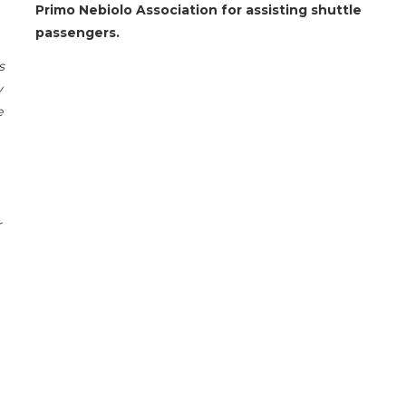
Primo Nebiolo Association for assisting shuttle
passengers.
s
y
e
r