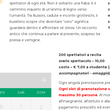
spettatori di ogni età. Non è soltanto una fiaba: è il
s
cammino inquieto di un’anima di legno verso
c
l’umanità. Tra illusioni, cadute e incontri grotteschi, il
m
burattino scopre che diventare “vero” significa
s
guardarsi dentro e affrontare sé stessi. Un racconto
T
antico che continua a parlare al presente, sospeso tra
poesia e vertigine.
200 spettatori a recita
orario spettacolo – 10,00
costo – € 7,00 a studente
(
accompagnatori – omaggio
)
Ogni singola prenotazione pre
Ogni slot di prenotazione s
VEN
SAB
DOM
massimo 30
persone
. Al mo
all'insegnante, all'istituto e a
31
1
2
pagamento prescelto ed eventua