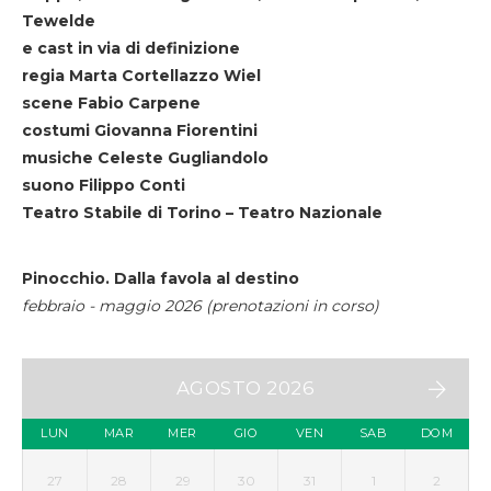
Tewelde
e cast in via di definizione
regia Marta Cortellazzo Wiel
scene Fabio Carpene
costumi Giovanna Fiorentini
musiche Celeste Gugliandolo
suono Filippo Conti
Teatro Stabile di Torino – Teatro Nazionale
Pinocchio. Dalla favola al destino
febbraio - maggio 2026 (prenotazioni in corso)
AGOSTO 2026
LUN
MAR
MER
GIO
VEN
SAB
DOM
27
28
29
30
31
1
2