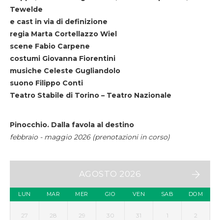
Tewelde
e cast in via di definizione
regia Marta Cortellazzo Wiel
scene Fabio Carpene
costumi Giovanna Fiorentini
musiche Celeste Gugliandolo
suono Filippo Conti
Teatro Stabile di Torino – Teatro Nazionale
Pinocchio. Dalla favola al destino
febbraio - maggio 2026 (prenotazioni in corso)
AGOSTO 2026
LUN
MAR
MER
GIO
VEN
SAB
DOM
27
28
29
30
31
1
2