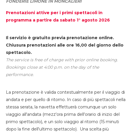
FONDERIE LIMONE IN MONCALIERI
Prenotazioni attive per i primi spettacoli in
programma a partire da sabato 1° agosto 2026
Il servizio è gratuito previa prenotazione online.
Chiusura prenotazioni alle ore 16,00 del giorno dello
spettacolo.
The service is free of charge with prior online booking.
Bookings close at 4:00 p.m. on the day of the
performance.
La prenotazione è valida contestualmente per il viaggio di
andata e per quello di ritorno. In caso di più spettacoli nella
stessa serata, la navetta effettuerà comunque un solo
viaggio all'andata (mezz'ora prima dell'orario di inizio del
primo spettacolo), e un solo viaggio al ritorno (15 minuti
dopo la fine dell'ultimo spettacolo). Una scelta più