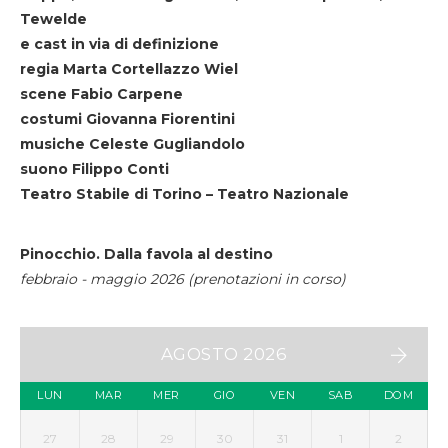
Tewelde
e cast in via di definizione
regia Marta Cortellazzo Wiel
scene Fabio Carpene
costumi Giovanna Fiorentini
musiche Celeste Gugliandolo
suono Filippo Conti
Teatro Stabile di Torino – Teatro Nazionale
Pinocchio. Dalla favola al destino
febbraio - maggio 2026 (prenotazioni in corso)
AGOSTO 2026
LUN
MAR
MER
GIO
VEN
SAB
DOM
27
28
29
30
31
1
2