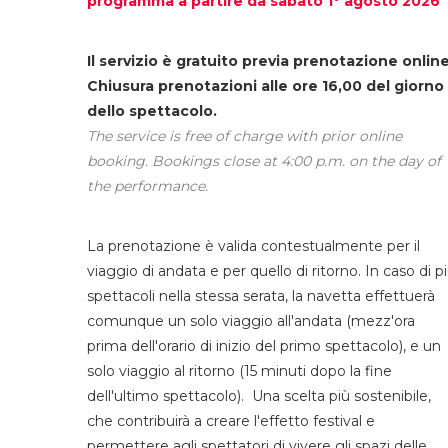
programma a partire da sabato 1° agosto 2026
Il servizio è gratuito previa prenotazione online
Chiusura prenotazioni alle ore 16,00 del giorno
dello spettacolo.
The service is free of charge with prior online
booking. Bookings close at 4:00 p.m. on the day of
the performance.
La prenotazione è valida contestualmente per il
viaggio di andata e per quello di ritorno. In caso di p
spettacoli nella stessa serata, la navetta effettuerà
comunque un solo viaggio all'andata (mezz'ora
prima dell'orario di inizio del primo spettacolo), e un
solo viaggio al ritorno (15 minuti dopo la fine
dell'ultimo spettacolo). Una scelta più sostenibile,
che contribuirà a creare l'effetto festival e
permettere agli spettatori di vivere gli spazi delle