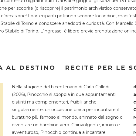
 di contenuti digitali inediti. Dal 6 al 9 giugno, gli spazi del 
one per scoprire (o riscoprire) il patrimonio archivistico conservat
d’occasione! I partecipanti potranno scoprire locandine, manifesti, 
o Stabile di Torino e conoscere aneddoti e curiosità. Con Marcello 
tro Stabile di Torino. L’ingresso è libero previa prenotazione onli
 AL DESTINO – RECITE PER LE 
Nella stagione del bicentenario di Carlo Collodi
d
(2026), Pinocchio si sdoppia in due appuntamenti
a
distinti ma complementari, fruibili anche
c
singolarmente: un’occasione unica per incontrare il
C
burattino più famoso al mondo, animato dal sogno di
M
diventare un bambino vero. Coinvolgente, ironico e
e
avventuroso, Pinocchio continua a incantare
r