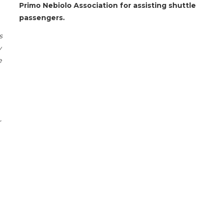
Primo Nebiolo Association for assisting shuttle
passengers.
s
y
e
r