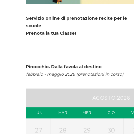
Servizio online di prenotazione recite per le
scuole
Prenota la tua Classe!
Pinocchio. Dalla favola al destino
febbraio - maggio 2026 (prenotazioni in corso)
AGOSTO 2026
LUN
MAR
MER
GIO
27
28
29
30