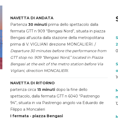
NAVETTA DI ANDATA
Partenza
30 minuti
prima dello spettacolo dalla
fermata GTT n 909 “Bengasi Nord”, situata in piazza
Bengasi all’uscita dalla stazione della metropolitana
S
prima di V. VIGLIANI direzione MONCALIERI. /
2
Departure 30 minutes before the performance from
0
GTT stop no. 909 “Bengasi Nord,” located in Piazza
Bengasi at the exit of the metro station before Via
S
Vigliani, direction MONCALIERI.
o
1
NAVETTA DI RITORNO
partenza circa
15 minuti
dopo la fine dello
M
spettacolo, dalla fermata GTT n 6040 “Pastrengo
n
94”, situata in via Pastrengo angolo via Eduardo de
1
Filippo a Moncalieri
I fermata - piazza Bengasi
M