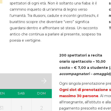
spettatori di ogni età. Non è soltanto una fiaba: è il
s
cammino inquieto di un’anima di legno verso
c
l’umanità. Tra illusioni, cadute e incontri grotteschi, il
m
burattino scopre che diventare “vero” significa
s
guardarsi dentro e affrontare sé stessi. Un racconto
T
antico che continua a parlare al presente, sospeso tra
poesia e vertigine.
200 spettatori a recita
orario spettacolo – 10,00
costo – € 7,00 a studente
(
accompagnatori – omaggio
)
Ogni singola prenotazione pre
Ogni slot di prenotazione s
VEN
SAB
DOM
massimo 30
persone
. Al mo
all'insegnante, all'istituto e a
31
1
2
pagamento prescelto ed eventua