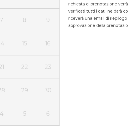
richiesta di prenotazione verrà
verificati tutti i dati, ne darà
riceverà una email di riepilo
7
8
9
approvazione della prenotazio
14
15
16
21
22
23
28
29
30
4
5
6