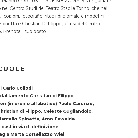
TST ospiteranno CORPUS – FARE MEMORIA. Visite guidate
o nel Centro Studi del Teatro Stabile Torino, che nel
copioni, fotografie, ritagli di giornale e modellini
Spinetta e Christian Di Filippo, a cura del Centro
ne. Prenota il tuo posto
SCUOLE
i Carlo Collodi
dattamento Christian di Filippo
on (in ordine alfabetico) Paolo Carenzo,
hristian di Filippo, Celeste Gugliandolo,
arcello Spinetta, Aron Tewelde
 cast in via di definizione
egia Marta Cortellazzo Wiel