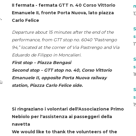
II fermata - fermata GTT n. 40 Corso Vittorio
n
Emanuele II, fronte Porta Nuova, lato piazza
1
.
Carlo Felice
S
Departure about 15 minutes after the end of the
s
performance, from GTT stop no. 6040 “Pastrengo
1
94,” located at the corner of Via Pastrengo and Via
Eduardo de Filippo in Moncalieri.
S
First stop – Piazza Bengasi
s
Second stop – GTT stop no. 40, Corso Vittorio
1
Emanuele II, opposite Porta Nuova railway
iù
station, Piazza Carlo Felice side.
S
s
1
Si ringraziano i volontari dell'Associazione Primo
Nebiolo per l'assistenza ai passeggeri della
navetta
We would like to thank the volunteers of the