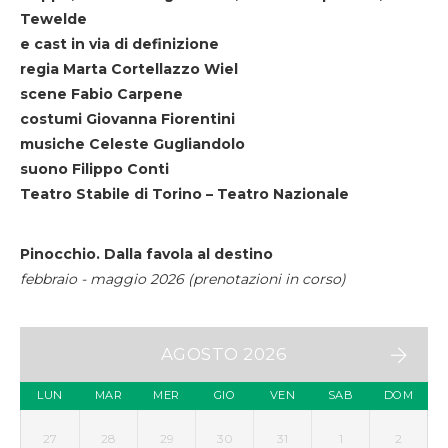
Tewelde
e cast in via di definizione
regia Marta Cortellazzo Wiel
scene Fabio Carpene
costumi Giovanna Fiorentini
musiche Celeste Gugliandolo
suono Filippo Conti
Teatro Stabile di Torino – Teatro Nazionale
Pinocchio. Dalla favola al destino
febbraio - maggio 2026 (prenotazioni in corso)
AGOSTO 2026
LUN
MAR
MER
GIO
VEN
SAB
DOM
27
28
29
30
31
1
2