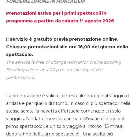
FONDERIE LIMONE IN MONCALIERI
Prenotazioni attive per i primi spettacoli in
programma a partire da sabato 1° agosto 2026
Il servizio è gratuito previa prenotazione online.
Chiusura prenotazioni alle ore 16,00 del giorno dello
spettacolo.
The service is free of charge with prior online booking.
Bookings close at 4:00 p.m. on the day of the
performance.
La prenotazione è valida contestualmente per il viaggio di
andata e per quello di ritorno. In caso di più spettacoli nella
stessa serata, la navetta effettuerà comunque un solo
viaggio all'andata (mezz'ora prima dell'orario di inizio del
primo spettacolo), e un solo viaggio al ritorno (15 minuti
dopo la fine dell'ultimo spettacolo). Una scelta più