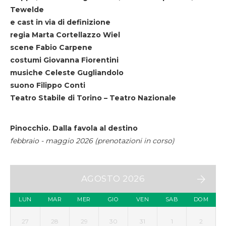
Tewelde
e cast in via di definizione
regia Marta Cortellazzo Wiel
scene Fabio Carpene
costumi Giovanna Fiorentini
musiche Celeste Gugliandolo
suono Filippo Conti
Teatro Stabile di Torino – Teatro Nazionale
Pinocchio. Dalla favola al destino
febbraio - maggio 2026 (prenotazioni in corso)
AGOSTO 2026
LUN
MAR
MER
GIO
VEN
SAB
DOM
27
28
29
30
31
1
2