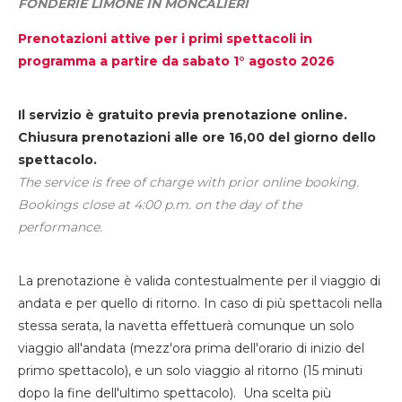
FONDERIE LIMONE IN MONCALIERI
Prenotazioni attive per i primi spettacoli in
programma a partire da sabato 1° agosto 2026
Il servizio è gratuito previa prenotazione online.
Chiusura prenotazioni alle ore 16,00 del giorno dello
spettacolo.
The service is free of charge with prior online booking.
Bookings close at 4:00 p.m. on the day of the
performance.
La prenotazione è valida contestualmente per il viaggio di
andata e per quello di ritorno. In caso di più spettacoli nella
stessa serata, la navetta effettuerà comunque un solo
viaggio all'andata (mezz'ora prima dell'orario di inizio del
primo spettacolo), e un solo viaggio al ritorno (15 minuti
dopo la fine dell'ultimo spettacolo). Una scelta più