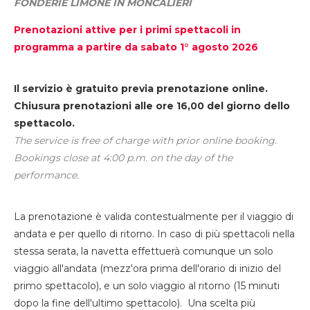
FONDERIE LIMONE IN MONCALIERI
Prenotazioni attive per i primi spettacoli in
programma a partire da sabato 1° agosto 2026
Il servizio è gratuito previa prenotazione online.
Chiusura prenotazioni alle ore 16,00 del giorno dello
spettacolo.
The service is free of charge with prior online booking.
Bookings close at 4:00 p.m. on the day of the
performance.
La prenotazione è valida contestualmente per il viaggio di
andata e per quello di ritorno. In caso di più spettacoli nella
stessa serata, la navetta effettuerà comunque un solo
viaggio all'andata (mezz'ora prima dell'orario di inizio del
primo spettacolo), e un solo viaggio al ritorno (15 minuti
dopo la fine dell'ultimo spettacolo). Una scelta più