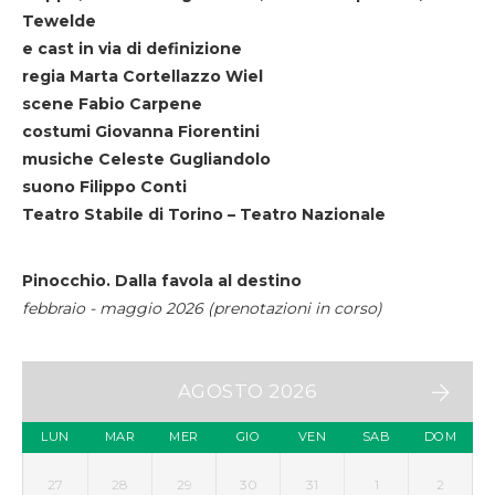
Tewelde
e cast in via di definizione
regia Marta Cortellazzo Wiel
scene Fabio Carpene
costumi Giovanna Fiorentini
musiche Celeste Gugliandolo
suono Filippo Conti
Teatro Stabile di Torino – Teatro Nazionale
Pinocchio. Dalla favola al destino
febbraio - maggio 2026 (prenotazioni in corso)
AGOSTO 2026
LUN
MAR
MER
GIO
VEN
SAB
DOM
27
28
29
30
31
1
2