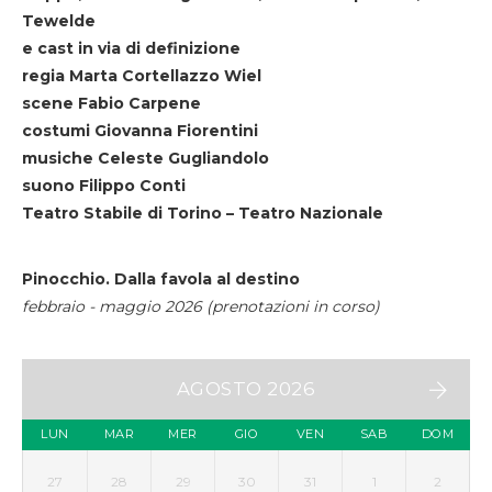
Tewelde
e cast in via di definizione
regia Marta Cortellazzo Wiel
scene Fabio Carpene
costumi Giovanna Fiorentini
musiche Celeste Gugliandolo
suono Filippo Conti
Teatro Stabile di Torino – Teatro Nazionale
Pinocchio. Dalla favola al destino
febbraio - maggio 2026 (prenotazioni in corso)
AGOSTO 2026
LUN
MAR
MER
GIO
VEN
SAB
DOM
27
28
29
30
31
1
2