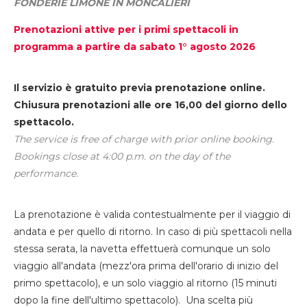
FONDERIE LIMONE IN MONCALIERI
Prenotazioni attive per i primi spettacoli in
programma a partire da sabato 1° agosto 2026
Il servizio è gratuito previa prenotazione online.
Chiusura prenotazioni alle ore 16,00 del giorno dello
spettacolo.
The service is free of charge with prior online booking.
Bookings close at 4:00 p.m. on the day of the
performance.
La prenotazione è valida contestualmente per il viaggio di
andata e per quello di ritorno. In caso di più spettacoli nella
stessa serata, la navetta effettuerà comunque un solo
viaggio all'andata (mezz'ora prima dell'orario di inizio del
primo spettacolo), e un solo viaggio al ritorno (15 minuti
dopo la fine dell'ultimo spettacolo). Una scelta più