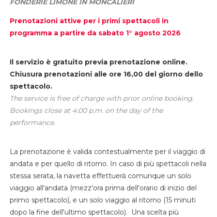
FONDERIE LIMONE IN MONCALIERI
Prenotazioni attive per i primi spettacoli in
programma a partire da sabato 1° agosto 2026
Il servizio è gratuito previa prenotazione online.
Chiusura prenotazioni alle ore 16,00 del giorno dello
spettacolo.
The service is free of charge with prior online booking.
Bookings close at 4:00 p.m. on the day of the
performance.
La prenotazione è valida contestualmente per il viaggio di
andata e per quello di ritorno. In caso di più spettacoli nella
stessa serata, la navetta effettuerà comunque un solo
viaggio all'andata (mezz'ora prima dell'orario di inizio del
primo spettacolo), e un solo viaggio al ritorno (15 minuti
dopo la fine dell'ultimo spettacolo). Una scelta più