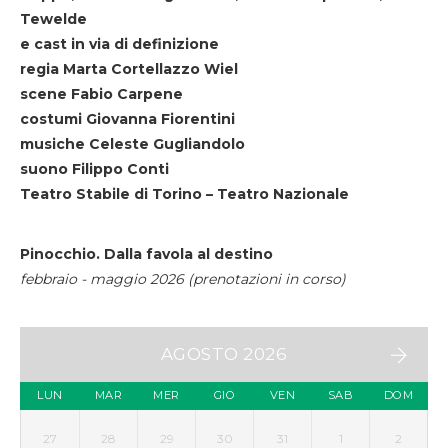
Tewelde
e cast in via di definizione
regia Marta Cortellazzo Wiel
scene Fabio Carpene
costumi Giovanna Fiorentini
musiche Celeste Gugliandolo
suono Filippo Conti
Teatro Stabile di Torino – Teatro Nazionale
Pinocchio. Dalla favola al destino
febbraio - maggio 2026 (prenotazioni in corso)
AGOSTO 2026
LUN
MAR
MER
GIO
VEN
SAB
DOM
27
28
29
30
31
1
2