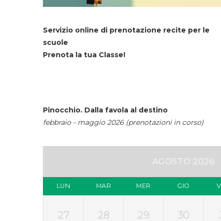
Servizio online di prenotazione recite per le
scuole
Prenota la tua Classe!
Pinocchio. Dalla favola al destino
febbraio - maggio 2026 (prenotazioni in corso)
AGOSTO 2026
LUN
MAR
MER
GIO
27
28
29
30