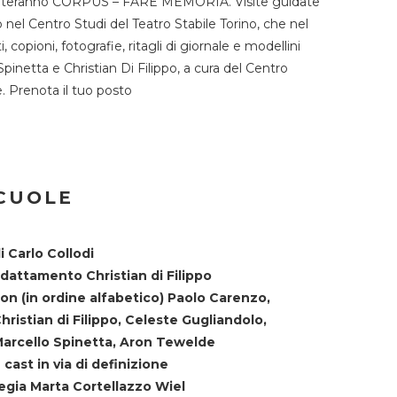
TST ospiteranno CORPUS – FARE MEMORIA. Visite guidate
o nel Centro Studi del Teatro Stabile Torino, che nel
copioni, fotografie, ritagli di giornale e modellini
Spinetta e Christian Di Filippo, a cura del Centro
ne. Prenota il tuo posto
SCUOLE
i Carlo Collodi
dattamento Christian di Filippo
on (in ordine alfabetico) Paolo Carenzo,
hristian di Filippo, Celeste Gugliandolo,
arcello Spinetta, Aron Tewelde
 cast in via di definizione
egia Marta Cortellazzo Wiel