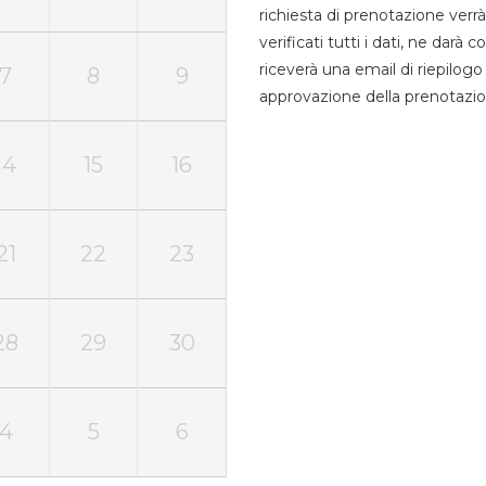
richiesta di prenotazione verrà
verificati tutti i dati, ne darà
riceverà una email di riepilo
7
8
9
approvazione della prenotazio
14
15
16
21
22
23
28
29
30
4
5
6