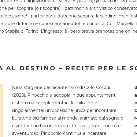
 di contenuti digitali inediti. Dal 6 al 9 giugno, gli spazi del 
one per scoprire (o riscoprire) il patrimonio archivistico conservat
d’occasione! I partecipanti potranno scoprire locandine, manifesti, 
o Stabile di Torino e conoscere aneddoti e curiosità. Con Marcello 
tro Stabile di Torino. L’ingresso è libero previa prenotazione onli
 AL DESTINO – RECITE PER LE 
Nella stagione del bicentenario di Carlo Collodi
d
(2026), Pinocchio si sdoppia in due appuntamenti
a
distinti ma complementari, fruibili anche
c
singolarmente: un’occasione unica per incontrare il
C
burattino più famoso al mondo, animato dal sogno di
M
diventare un bambino vero. Coinvolgente, ironico e
e
avventuroso, Pinocchio continua a incantare
r