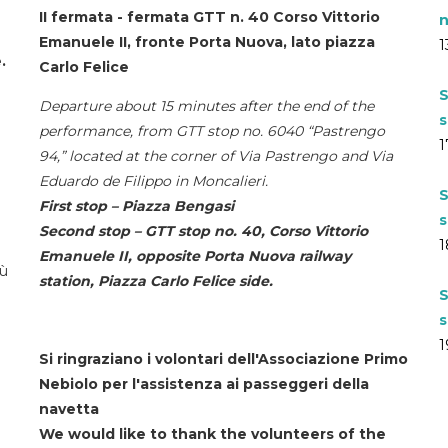
II fermata - fermata GTT n. 40 Corso Vittorio
n
Emanuele II, fronte Porta Nuova, lato piazza
1
.
Carlo Felice
S
Departure about 15 minutes after the end of the
s
performance, from GTT stop no. 6040 “Pastrengo
1
94,” located at the corner of Via Pastrengo and Via
Eduardo de Filippo in Moncalieri.
S
First stop – Piazza Bengasi
s
Second stop – GTT stop no. 40, Corso Vittorio
1
Emanuele II, opposite Porta Nuova railway
iù
station, Piazza Carlo Felice side.
S
s
1
Si ringraziano i volontari dell'Associazione Primo
Nebiolo per l'assistenza ai passeggeri della
navetta
We would like to thank the volunteers of the