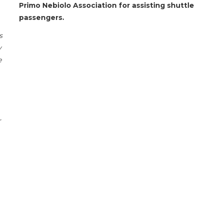
Primo Nebiolo Association for assisting shuttle
passengers.
s
y
e
r