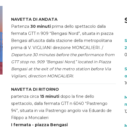
NAVETTA DI ANDATA
Partenza
30 minuti
prima dello spettacolo dalla
fermata GTT n 909 “Bengasi Nord”, situata in piazza
Bengasi all’uscita dalla stazione della metropolitana
S
prima di V. VIGLIANI direzione MONCALIERI. /
2
Departure 30 minutes before the performance from
0
GTT stop no. 909 “Bengasi Nord,” located in Piazza
Bengasi at the exit of the metro station before Via
S
Vigliani, direction MONCALIERI.
o
1
NAVETTA DI RITORNO
partenza circa
15 minuti
dopo la fine dello
M
spettacolo, dalla fermata GTT n 6040 “Pastrengo
n
94”, situata in via Pastrengo angolo via Eduardo de
1
Filippo a Moncalieri
I fermata - piazza Bengasi
M