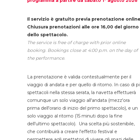
programma a partire da sabato 1° agosto 2026
Il servizio è gratuito previa prenotazione online
Chiusura prenotazioni alle ore 16,00 del giorno
dello spettacolo.
The service is free of charge with prior online
booking. Bookings close at 4:00 p.m. on the day of
the performance.
La prenotazione è valida contestualmente per il
viaggio di andata e per quello di ritorno. In caso di p
spettacoli nella stessa serata, la navetta effettuerà
comunque un solo viaggio all'andata (mezz'ora
prima dell'orario di inizio del primo spettacolo), e un
solo viaggio al ritorno (15 minuti dopo la fine
dell'ultimo spettacolo). Una scelta più sostenibile,
che contribuirà a creare l'effetto festival e
permettere agli spettatori di vivere gli spazi delle