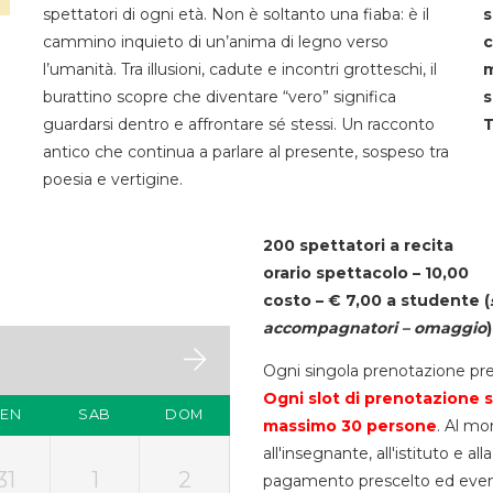
spettatori di ogni età. Non è soltanto una fiaba: è il
s
cammino inquieto di un’anima di legno verso
c
l’umanità. Tra illusioni, cadute e incontri grotteschi, il
m
burattino scopre che diventare “vero” significa
s
guardarsi dentro e affrontare sé stessi. Un racconto
T
antico che continua a parlare al presente, sospeso tra
poesia e vertigine.
200 spettatori a recita
orario spettacolo – 10,00
costo – € 7,00 a studente
(
accompagnatori – omaggio
)
Ogni singola prenotazione pre
Ogni slot di prenotazione s
VEN
SAB
DOM
massimo 30
persone
. Al mo
all'insegnante, all'istituto e a
31
1
2
pagamento prescelto ed eventua