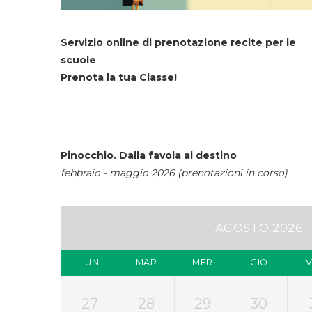
Servizio online di prenotazione recite per le
scuole
Prenota la tua Classe!
Pinocchio. Dalla favola al destino
febbraio - maggio 2026 (prenotazioni in corso)
AGOSTO 2026
LUN
MAR
MER
GIO
27
28
29
30