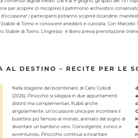
 di contenuti digitali inediti. Dal 6 al 9 giugno, gli spazi del 
one per scoprire (o riscoprire) il patrimonio archivistico conservat
d’occasione! I partecipanti potranno scoprire locandine, manifesti, 
o Stabile di Torino e conoscere aneddoti e curiosità. Con Marcello 
tro Stabile di Torino. L’ingresso è libero previa prenotazione onli
 AL DESTINO – RECITE PER LE 
Nella stagione del bicentenario di Carlo Collodi
d
(2026), Pinocchio si sdoppia in due appuntamenti
a
distinti ma complementari, fruibili anche
c
singolarmente: un’occasione unica per incontrare il
C
burattino più famoso al mondo, animato dal sogno di
M
diventare un bambino vero. Coinvolgente, ironico e
e
avventuroso, Pinocchio continua a incantare
r