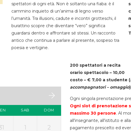
spettatori di ogni età. Non è soltanto una fiaba: è il
s
cammino inquieto di un’anima di legno verso
c
l’umanità. Tra illusioni, cadute e incontri grotteschi, il
m
burattino scopre che diventare “vero” significa
s
guardarsi dentro e affrontare sé stessi. Un racconto
T
antico che continua a parlare al presente, sospeso tra
poesia e vertigine.
200 spettatori a recita
orario spettacolo – 10,00
costo – € 7,00 a studente
(
accompagnatori – omaggio
)
Ogni singola prenotazione pre
Ogni slot di prenotazione s
VEN
SAB
DOM
massimo 30
persone
. Al mo
all'insegnante, all'istituto e a
31
1
2
pagamento prescelto ed eventua