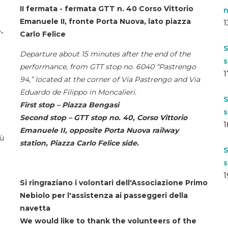
II fermata - fermata GTT n. 40 Corso Vittorio
n
Emanuele II, fronte Porta Nuova, lato piazza
1
.
Carlo Felice
S
Departure about 15 minutes after the end of the
s
performance, from GTT stop no. 6040 “Pastrengo
1
94,” located at the corner of Via Pastrengo and Via
Eduardo de Filippo in Moncalieri.
S
First stop – Piazza Bengasi
s
Second stop – GTT stop no. 40, Corso Vittorio
1
Emanuele II, opposite Porta Nuova railway
iù
station, Piazza Carlo Felice side.
S
s
1
Si ringraziano i volontari dell'Associazione Primo
Nebiolo per l'assistenza ai passeggeri della
navetta
We would like to thank the volunteers of the