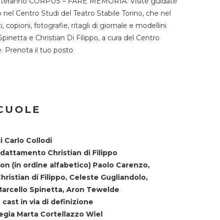
TST ospiteranno CORPUS – FARE MEMORIA. Visite guidate
o nel Centro Studi del Teatro Stabile Torino, che nel
copioni, fotografie, ritagli di giornale e modellini
Spinetta e Christian Di Filippo, a cura del Centro
ne. Prenota il tuo posto
SCUOLE
i Carlo Collodi
dattamento Christian di Filippo
on (in ordine alfabetico) Paolo Carenzo,
hristian di Filippo, Celeste Gugliandolo,
arcello Spinetta, Aron Tewelde
 cast in via di definizione
egia Marta Cortellazzo Wiel