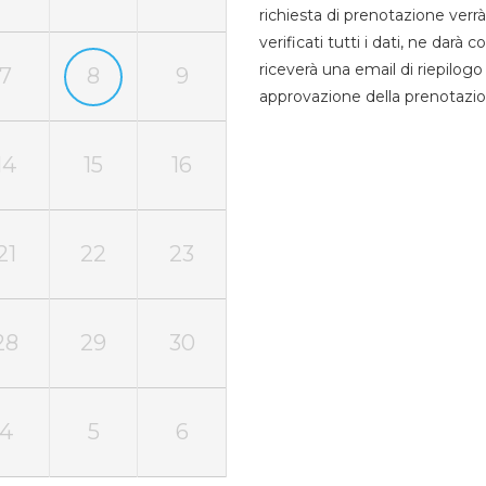
richiesta di prenotazione verrà
verificati tutti i dati, ne darà
riceverà una email di riepilo
7
8
9
approvazione della prenotazio
14
15
16
21
22
23
28
29
30
4
5
6