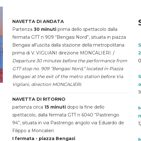
NAVETTA DI ANDATA
Partenza
30 minuti
prima dello spettacolo dalla
fermata GTT n 909 “Bengasi Nord”, situata in piazza
Bengasi all’uscita dalla stazione della metropolitana
S
prima di V. VIGLIANI direzione MONCALIERI. /
2
Departure 30 minutes before the performance from
0
GTT stop no. 909 “Bengasi Nord,” located in Piazza
Bengasi at the exit of the metro station before Via
S
Vigliani, direction MONCALIERI.
o
1
NAVETTA DI RITORNO
partenza circa
15 minuti
dopo la fine dello
M
spettacolo, dalla fermata GTT n 6040 “Pastrengo
n
94”, situata in via Pastrengo angolo via Eduardo de
1
Filippo a Moncalieri
I fermata - piazza Bengasi
M