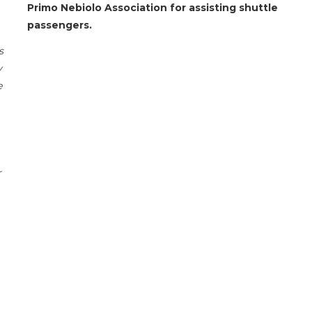
Primo Nebiolo Association for assisting shuttle
passengers.
s
y
e
r