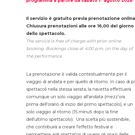
programma a partire da sabato 1° agosto 2026
Il servizio è gratuito previa prenotazione online
Chiusura prenotazioni alle ore 16,00 del giorno
dello spettacolo.
The service is free of charge with prior online
booking. Bookings close at 4:00 p.m. on the day of
the performance.
La prenotazione è valida contestualmente per il
viaggio di andata e per quello di ritorno. In caso di p
spettacoli nella stessa serata, la navetta effettuerà
comunque un solo viaggio all'andata (mezz'ora
prima dell'orario di inizio del primo spettacolo), e un
solo viaggio al ritorno (15 minuti dopo la fine
dell'ultimo spettacolo). Una scelta più sostenibile,
che contribuirà a creare l'effetto festival e
permettere agli spettatori di vivere gli spazi delle