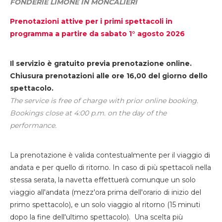
FONDERIE LIMONE IN MONCALIERI
Prenotazioni attive per i primi spettacoli in
programma a partire da sabato 1° agosto 2026
Il servizio è gratuito previa prenotazione online.
Chiusura prenotazioni alle ore 16,00 del giorno dello
spettacolo.
The service is free of charge with prior online booking.
Bookings close at 4:00 p.m. on the day of the
performance.
La prenotazione è valida contestualmente per il viaggio di
andata e per quello di ritorno. In caso di più spettacoli nella
stessa serata, la navetta effettuerà comunque un solo
viaggio all'andata (mezz'ora prima dell'orario di inizio del
primo spettacolo), e un solo viaggio al ritorno (15 minuti
dopo la fine dell'ultimo spettacolo). Una scelta più