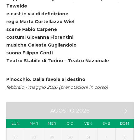
Tewelde
e cast in via di definizione
regia Marta Cortellazzo Wiel
scene Fabio Carpene
costumi Giovanna Fiorentini
musiche Celeste Gugliandolo
suono Filippo Conti
Teatro Stabile di Torino – Teatro Nazionale
Pinocchio. Dalla favola al destino
febbraio - maggio 2026 (prenotazioni in corso)
AGOSTO 2026
LUN
MAR
MER
GIO
VEN
SAB
DOM
27
28
29
30
31
1
2