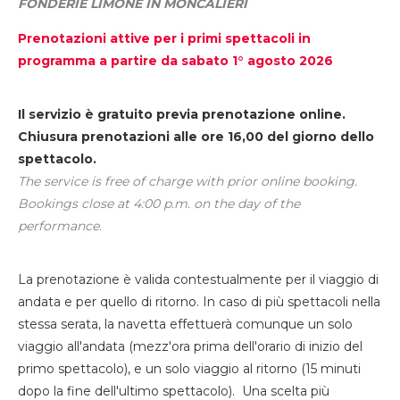
FONDERIE LIMONE IN MONCALIERI
Prenotazioni attive per i primi spettacoli in
programma a partire da sabato 1° agosto 2026
Il servizio è gratuito previa prenotazione online.
Chiusura prenotazioni alle ore 16,00 del giorno dello
spettacolo.
The service is free of charge with prior online booking.
Bookings close at 4:00 p.m. on the day of the
performance.
La prenotazione è valida contestualmente per il viaggio di
andata e per quello di ritorno. In caso di più spettacoli nella
stessa serata, la navetta effettuerà comunque un solo
viaggio all'andata (mezz'ora prima dell'orario di inizio del
primo spettacolo), e un solo viaggio al ritorno (15 minuti
dopo la fine dell'ultimo spettacolo). Una scelta più