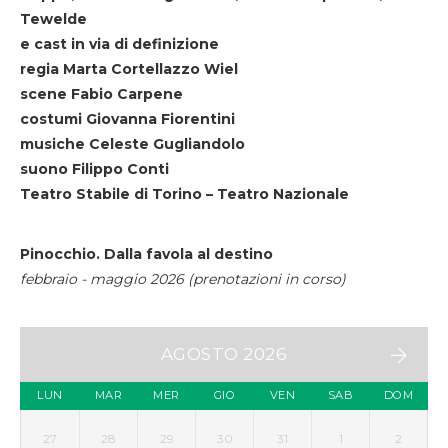
Tewelde
e cast in via di definizione
regia Marta Cortellazzo Wiel
scene Fabio Carpene
costumi Giovanna Fiorentini
musiche Celeste Gugliandolo
suono Filippo Conti
Teatro Stabile di Torino – Teatro Nazionale
Pinocchio. Dalla favola al destino
febbraio - maggio 2026 (prenotazioni in corso)
AGOSTO 2026
LUN
MAR
MER
GIO
VEN
SAB
DOM
27
28
29
30
31
1
2