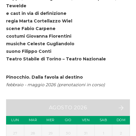
Tewelde
e cast in via di definizione
regia Marta Cortellazzo Wiel
scene Fabio Carpene
costumi Giovanna Fiorentini
musiche Celeste Gugliandolo
suono Filippo Conti
Teatro Stabile di Torino – Teatro Nazionale
Pinocchio. Dalla favola al destino
febbraio - maggio 2026 (prenotazioni in corso)
AGOSTO 2026
LUN
MAR
MER
GIO
VEN
SAB
DOM
27
28
29
30
31
1
2