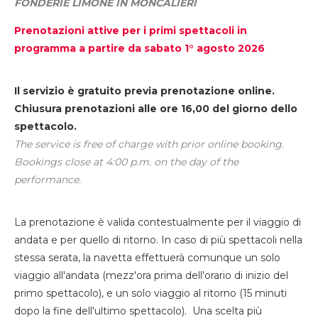
FONDERIE LIMONE IN MONCALIERI
Prenotazioni attive per i primi spettacoli in
programma a partire da sabato 1° agosto 2026
Il servizio è gratuito previa prenotazione online.
Chiusura prenotazioni alle ore 16,00 del giorno dello
spettacolo.
The service is free of charge with prior online booking.
Bookings close at 4:00 p.m. on the day of the
performance.
La prenotazione è valida contestualmente per il viaggio di
andata e per quello di ritorno. In caso di più spettacoli nella
stessa serata, la navetta effettuerà comunque un solo
viaggio all'andata (mezz'ora prima dell'orario di inizio del
primo spettacolo), e un solo viaggio al ritorno (15 minuti
dopo la fine dell'ultimo spettacolo). Una scelta più