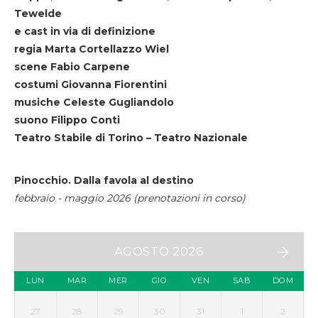
Tewelde
e cast in via di definizione
regia Marta Cortellazzo Wiel
scene Fabio Carpene
costumi Giovanna Fiorentini
musiche Celeste Gugliandolo
suono Filippo Conti
Teatro Stabile di Torino – Teatro Nazionale
Pinocchio. Dalla favola al destino
febbraio - maggio 2026 (prenotazioni in corso)
AGOSTO 2026
LUN
MAR
MER
GIO
VEN
SAB
DOM
27
28
29
30
31
1
2