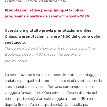
FONDERIE LIMONE IN MONCALIERI
Prenotazioni attive per i primi spettacoli in
programma a partire da sabato 1° agosto 2026
Il servizio è gratuito previa prenotazione online.
Chiusura prenotazioni alle ore 16,00 del giorno dello
spettacolo.
The service is free of charge with prior online booking.
Bookings close at 4:00 p.m. on the day of the
performance.
La prenotazione è valida contestualmente per il viaggio di
andata e per quello di ritorno. In caso di più spettacoli nella
stessa serata, la navetta effettuerà comunque un solo
viaggio all'andata (mezz'ora prima dell'orario di inizio del
primo spettacolo), e un solo viaggio al ritorno (15 minuti
dopo la fine dell'ultimo spettacolo). Una scelta più