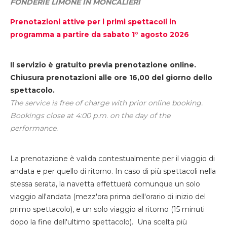
FONDERIE LIMONE IN MONCALIERI
Prenotazioni attive per i primi spettacoli in
programma a partire da sabato 1° agosto 2026
Il servizio è gratuito previa prenotazione online.
Chiusura prenotazioni alle ore 16,00 del giorno dello
spettacolo.
The service is free of charge with prior online booking.
Bookings close at 4:00 p.m. on the day of the
performance.
La prenotazione è valida contestualmente per il viaggio di
andata e per quello di ritorno. In caso di più spettacoli nella
stessa serata, la navetta effettuerà comunque un solo
viaggio all'andata (mezz'ora prima dell'orario di inizio del
primo spettacolo), e un solo viaggio al ritorno (15 minuti
dopo la fine dell'ultimo spettacolo). Una scelta più