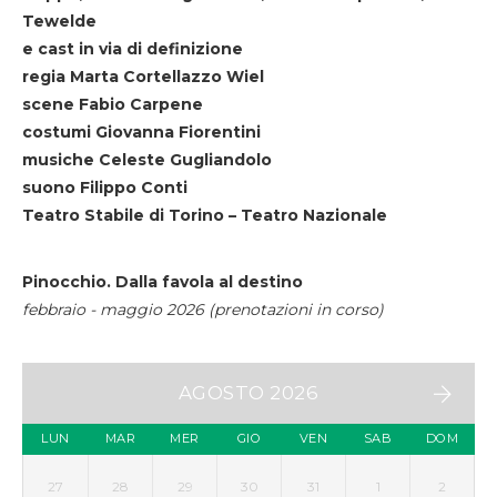
Tewelde
e cast in via di definizione
regia Marta Cortellazzo Wiel
scene Fabio Carpene
costumi Giovanna Fiorentini
musiche Celeste Gugliandolo
suono Filippo Conti
Teatro Stabile di Torino – Teatro Nazionale
Pinocchio. Dalla favola al destino
febbraio - maggio 2026 (prenotazioni in corso)
AGOSTO 2026
LUN
MAR
MER
GIO
VEN
SAB
DOM
27
28
29
30
31
1
2