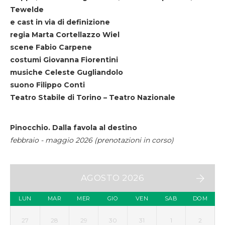
Tewelde
e cast in via di definizione
regia Marta Cortellazzo Wiel
scene Fabio Carpene
costumi Giovanna Fiorentini
musiche Celeste Gugliandolo
suono Filippo Conti
Teatro Stabile di Torino – Teatro Nazionale
Pinocchio. Dalla favola al destino
febbraio - maggio 2026 (prenotazioni in corso)
AGOSTO 2026
LUN
MAR
MER
GIO
VEN
SAB
DOM
27
28
29
30
31
1
2