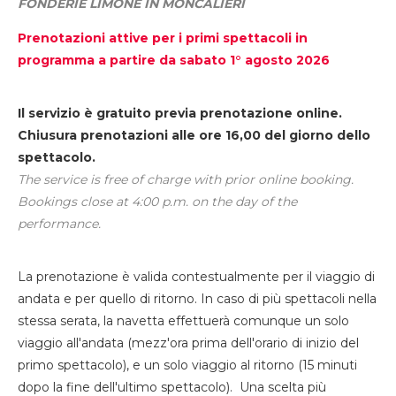
FONDERIE LIMONE IN MONCALIERI
Prenotazioni attive per i primi spettacoli in
programma a partire da sabato 1° agosto 2026
Il servizio è gratuito previa prenotazione online.
Chiusura prenotazioni alle ore 16,00 del giorno dello
spettacolo.
The service is free of charge with prior online booking.
Bookings close at 4:00 p.m. on the day of the
performance.
La prenotazione è valida contestualmente per il viaggio di
andata e per quello di ritorno. In caso di più spettacoli nella
stessa serata, la navetta effettuerà comunque un solo
viaggio all'andata (mezz'ora prima dell'orario di inizio del
primo spettacolo), e un solo viaggio al ritorno (15 minuti
dopo la fine dell'ultimo spettacolo). Una scelta più