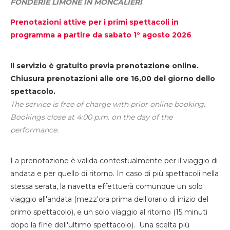
FONDERIE LIMONE IN MONCALIERI
Prenotazioni attive per i primi spettacoli in
programma a partire da sabato 1° agosto 2026
Il servizio è gratuito previa prenotazione online.
Chiusura prenotazioni alle ore 16,00 del giorno dello
spettacolo.
The service is free of charge with prior online booking.
Bookings close at 4:00 p.m. on the day of the
performance.
La prenotazione è valida contestualmente per il viaggio di
andata e per quello di ritorno. In caso di più spettacoli nella
stessa serata, la navetta effettuerà comunque un solo
viaggio all'andata (mezz'ora prima dell'orario di inizio del
primo spettacolo), e un solo viaggio al ritorno (15 minuti
dopo la fine dell'ultimo spettacolo). Una scelta più