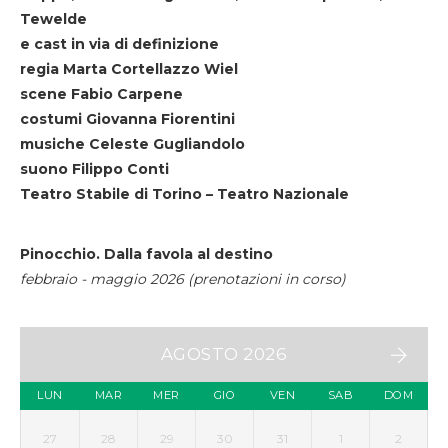
Tewelde
e cast in via di definizione
regia Marta Cortellazzo Wiel
scene Fabio Carpene
costumi Giovanna Fiorentini
musiche Celeste Gugliandolo
suono Filippo Conti
Teatro Stabile di Torino – Teatro Nazionale
Pinocchio. Dalla favola al destino
febbraio - maggio 2026 (prenotazioni in corso)
AGOSTO 2026
LUN
MAR
MER
GIO
VEN
SAB
DOM
27
28
29
30
31
1
2