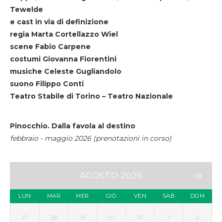
Tewelde
e cast in via di definizione
regia Marta Cortellazzo Wiel
scene Fabio Carpene
costumi Giovanna Fiorentini
musiche Celeste Gugliandolo
suono Filippo Conti
Teatro Stabile di Torino – Teatro Nazionale
Pinocchio. Dalla favola al destino
febbraio - maggio 2026 (prenotazioni in corso)
AGOSTO 2026
LUN
MAR
MER
GIO
VEN
SAB
DOM
27
28
29
30
31
1
2