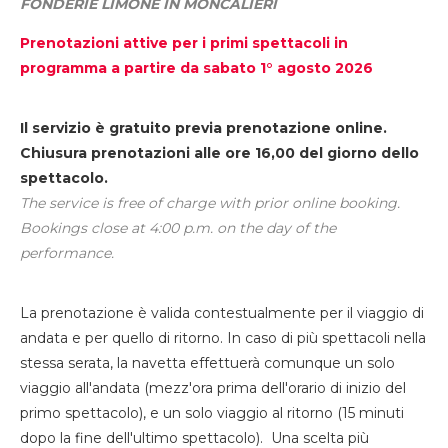
FONDERIE LIMONE IN MONCALIERI
Prenotazioni attive per i primi spettacoli in
programma a partire da sabato 1° agosto 2026
Il servizio è gratuito previa prenotazione online.
Chiusura prenotazioni alle ore 16,00 del giorno dello
spettacolo.
The service is free of charge with prior online booking.
Bookings close at 4:00 p.m. on the day of the
performance.
La prenotazione è valida contestualmente per il viaggio di
andata e per quello di ritorno. In caso di più spettacoli nella
stessa serata, la navetta effettuerà comunque un solo
viaggio all'andata (mezz'ora prima dell'orario di inizio del
primo spettacolo), e un solo viaggio al ritorno (15 minuti
dopo la fine dell'ultimo spettacolo). Una scelta più