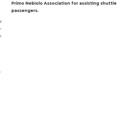
Primo Nebiolo Association for assisting shuttle
passengers.
s
y
e
r