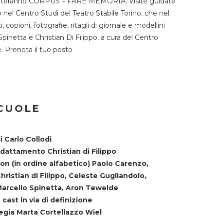
TST ospiteranno CORPUS – FARE MEMORIA. Visite guidate
o nel Centro Studi del Teatro Stabile Torino, che nel
copioni, fotografie, ritagli di giornale e modellini
Spinetta e Christian Di Filippo, a cura del Centro
ne. Prenota il tuo posto
SCUOLE
i Carlo Collodi
dattamento Christian di Filippo
on (in ordine alfabetico) Paolo Carenzo,
hristian di Filippo, Celeste Gugliandolo,
arcello Spinetta, Aron Tewelde
 cast in via di definizione
egia Marta Cortellazzo Wiel