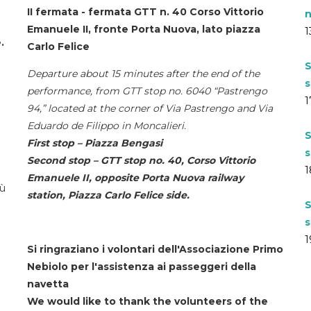
II fermata - fermata GTT n. 40 Corso Vittorio
n
Emanuele II, fronte Porta Nuova, lato piazza
1
.
Carlo Felice
S
Departure about 15 minutes after the end of the
s
performance, from GTT stop no. 6040 “Pastrengo
1
94,” located at the corner of Via Pastrengo and Via
Eduardo de Filippo in Moncalieri.
S
First stop – Piazza Bengasi
s
Second stop – GTT stop no. 40, Corso Vittorio
1
Emanuele II, opposite Porta Nuova railway
iù
station, Piazza Carlo Felice side.
S
s
1
Si ringraziano i volontari dell'Associazione Primo
Nebiolo per l'assistenza ai passeggeri della
navetta
We would like to thank the volunteers of the