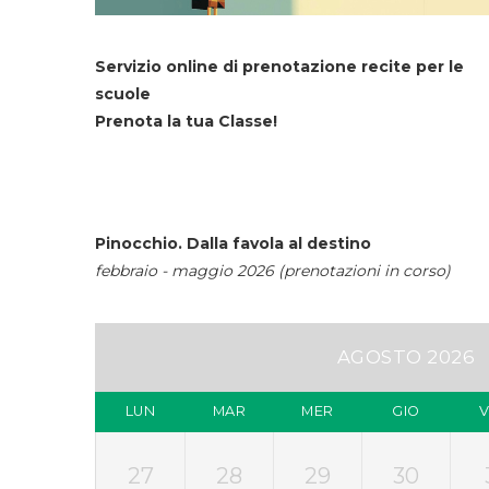
Servizio online di prenotazione recite per le
scuole
Prenota la tua Classe!
Pinocchio. Dalla favola al destino
febbraio - maggio 2026 (prenotazioni in corso)
AGOSTO 2026
LUN
MAR
MER
GIO
27
28
29
30