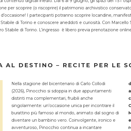
 di contenuti digitali inediti. Dal 6 al 9 giugno, gli spazi del 
one per scoprire (o riscoprire) il patrimonio archivistico conservat
d’occasione! I partecipanti potranno scoprire locandine, manifesti, 
o Stabile di Torino e conoscere aneddoti e curiosità. Con Marcello 
tro Stabile di Torino. L’ingresso è libero previa prenotazione onli
 AL DESTINO – RECITE PER LE 
Nella stagione del bicentenario di Carlo Collodi
d
(2026), Pinocchio si sdoppia in due appuntamenti
a
distinti ma complementari, fruibili anche
c
singolarmente: un’occasione unica per incontrare il
C
burattino più famoso al mondo, animato dal sogno di
M
diventare un bambino vero. Coinvolgente, ironico e
e
avventuroso, Pinocchio continua a incantare
r