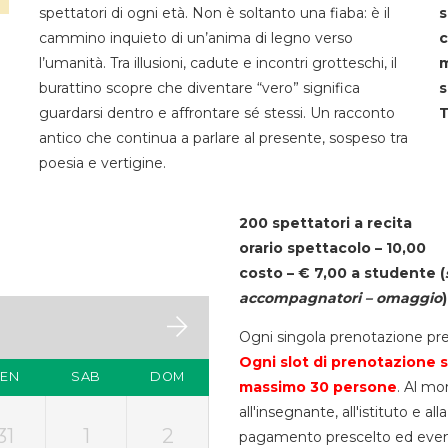
spettatori di ogni età. Non è soltanto una fiaba: è il
s
cammino inquieto di un’anima di legno verso
c
l’umanità. Tra illusioni, cadute e incontri grotteschi, il
m
burattino scopre che diventare “vero” significa
s
guardarsi dentro e affrontare sé stessi. Un racconto
T
antico che continua a parlare al presente, sospeso tra
poesia e vertigine.
200 spettatori a recita
orario spettacolo – 10,00
costo – € 7,00 a studente
(
accompagnatori – omaggio
)
Ogni singola prenotazione pre
Ogni slot di prenotazione s
VEN
SAB
DOM
massimo 30
persone
. Al mo
all'insegnante, all'istituto e a
31
1
2
pagamento prescelto ed eventua