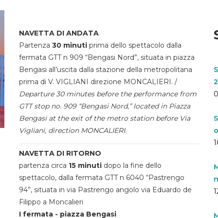
NAVETTA DI ANDATA
Partenza
30 minuti
prima dello spettacolo dalla
fermata GTT n 909 “Bengasi Nord”, situata in piazza
Bengasi all’uscita dalla stazione della metropolitana
S
prima di V. VIGLIANI direzione MONCALIERI. /
2
Departure 30 minutes before the performance from
0
GTT stop no. 909 “Bengasi Nord,” located in Piazza
Bengasi at the exit of the metro station before Via
S
Vigliani, direction MONCALIERI.
o
1
NAVETTA DI RITORNO
partenza circa
15 minuti
dopo la fine dello
M
spettacolo, dalla fermata GTT n 6040 “Pastrengo
n
94”, situata in via Pastrengo angolo via Eduardo de
1
Filippo a Moncalieri
I fermata - piazza Bengasi
M