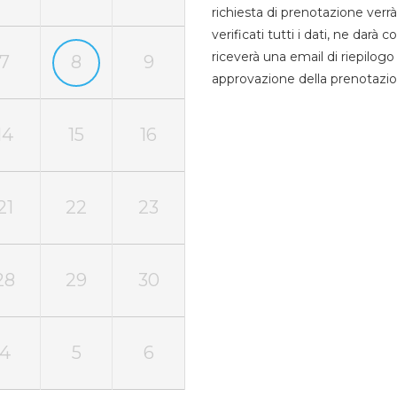
richiesta di prenotazione verrà
verificati tutti i dati, ne darà
riceverà una email di riepilo
7
8
9
approvazione della prenotazio
14
15
16
21
22
23
28
29
30
4
5
6