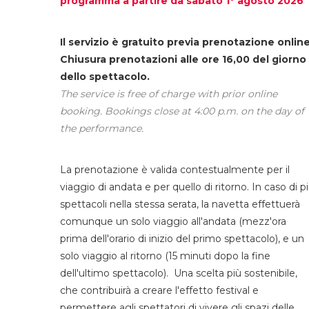
programma a partire da sabato 1° agosto 2026
Il servizio è gratuito previa prenotazione online
Chiusura prenotazioni alle ore 16,00 del giorno
dello spettacolo.
The service is free of charge with prior online
booking. Bookings close at 4:00 p.m. on the day of
the performance.
La prenotazione è valida contestualmente per il
viaggio di andata e per quello di ritorno. In caso di p
spettacoli nella stessa serata, la navetta effettuerà
comunque un solo viaggio all'andata (mezz'ora
prima dell'orario di inizio del primo spettacolo), e un
solo viaggio al ritorno (15 minuti dopo la fine
dell'ultimo spettacolo). Una scelta più sostenibile,
che contribuirà a creare l'effetto festival e
permettere agli spettatori di vivere gli spazi delle