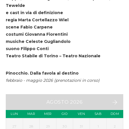
Tewelde
e cast in via di definizione
regia Marta Cortellazzo Wiel
scene Fabio Carpene
costumi Giovanna Fiorentini
musiche Celeste Gugliandolo
suono Filippo Conti
Teatro Stabile di Torino – Teatro Nazionale
Pinocchio. Dalla favola al destino
febbraio - maggio 2026 (prenotazioni in corso)
AGOSTO 2026
LUN
MAR
MER
GIO
VEN
SAB
DOM
27
28
29
30
31
1
2