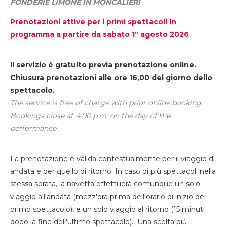
FONDERIE LIMONE IN MONCALIERI
Prenotazioni attive per i primi spettacoli in
programma a partire da sabato 1° agosto 2026
Il servizio è gratuito previa prenotazione online.
Chiusura prenotazioni alle ore 16,00 del giorno dello
spettacolo.
The service is free of charge with prior online booking.
Bookings close at 4:00 p.m. on the day of the
performance.
La prenotazione è valida contestualmente per il viaggio di
andata e per quello di ritorno. In caso di più spettacoli nella
stessa serata, la navetta effettuerà comunque un solo
viaggio all'andata (mezz'ora prima dell'orario di inizio del
primo spettacolo), e un solo viaggio al ritorno (15 minuti
dopo la fine dell'ultimo spettacolo). Una scelta più