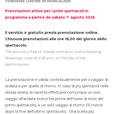
FONDERIE LIMONE IN MONCALIERI
Prenotazioni attive per i primi spettacoli in
programma a partire da sabato 1° agosto 2026
Il servizio è gratuito previa prenotazione online.
Chiusura prenotazioni alle ore 16,00 del giorno dello
spettacolo.
The service is free of charge with prior online booking.
Bookings close at 4:00 p.m. on the day of the
performance.
La prenotazione è valida contestualmente per il viaggio di
andata e per quello di ritorno. In caso di più spettacoli nella
stessa serata, la navetta effettuerà comunque un solo
viaggio all'andata (mezz'ora prima dell'orario di inizio del
primo spettacolo), e un solo viaggio al ritorno (15 minuti
dopo la fine dell'ultimo spettacolo). Una scelta più