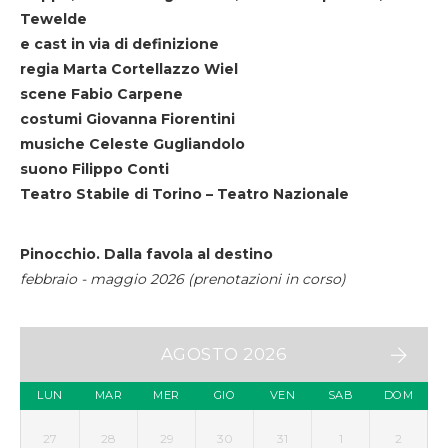
Tewelde
e cast in via di definizione
regia Marta Cortellazzo Wiel
scene Fabio Carpene
costumi Giovanna Fiorentini
musiche Celeste Gugliandolo
suono Filippo Conti
Teatro Stabile di Torino – Teatro Nazionale
Pinocchio. Dalla favola al destino
febbraio - maggio 2026 (prenotazioni in corso)
AGOSTO 2026
LUN
MAR
MER
GIO
VEN
SAB
DOM
27
28
29
30
31
1
2