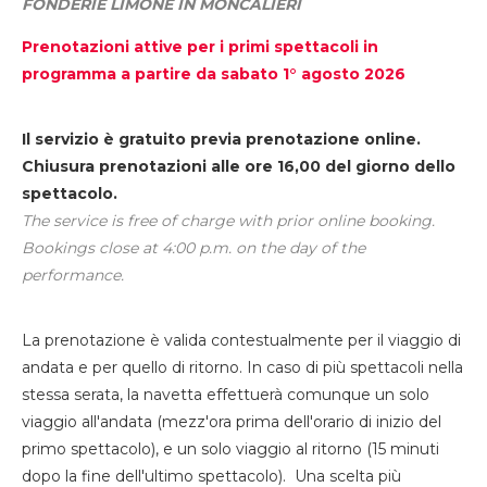
FONDERIE LIMONE IN MONCALIERI
Prenotazioni attive per i primi spettacoli in
programma a partire da sabato 1° agosto 2026
Il servizio è gratuito previa prenotazione online.
Chiusura prenotazioni alle ore 16,00 del giorno dello
spettacolo.
The service is free of charge with prior online booking.
Bookings close at 4:00 p.m. on the day of the
performance.
La prenotazione è valida contestualmente per il viaggio di
andata e per quello di ritorno. In caso di più spettacoli nella
stessa serata, la navetta effettuerà comunque un solo
viaggio all'andata (mezz'ora prima dell'orario di inizio del
primo spettacolo), e un solo viaggio al ritorno (15 minuti
dopo la fine dell'ultimo spettacolo). Una scelta più