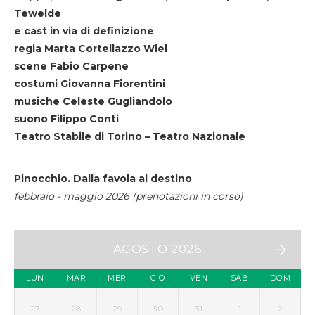
Tewelde
e cast in via di definizione
regia Marta Cortellazzo Wiel
scene Fabio Carpene
costumi Giovanna Fiorentini
musiche Celeste Gugliandolo
suono Filippo Conti
Teatro Stabile di Torino – Teatro Nazionale
Pinocchio. Dalla favola al destino
febbraio - maggio 2026 (prenotazioni in corso)
AGOSTO 2026
LUN
MAR
MER
GIO
VEN
SAB
DOM
27
28
29
30
31
1
2