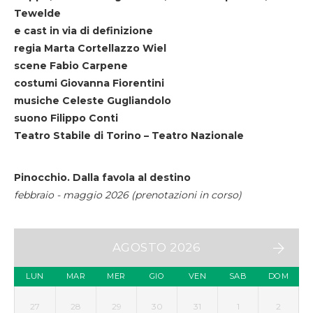
Tewelde
e cast in via di definizione
regia Marta Cortellazzo Wiel
scene Fabio Carpene
costumi Giovanna Fiorentini
musiche Celeste Gugliandolo
suono Filippo Conti
Teatro Stabile di Torino – Teatro Nazionale
Pinocchio. Dalla favola al destino
febbraio - maggio 2026 (prenotazioni in corso)
AGOSTO 2026
LUN
MAR
MER
GIO
VEN
SAB
DOM
27
28
29
30
31
1
2