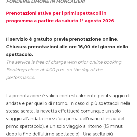
FONDERIE LIMONE IN MONCALIERI
Prenotazioni attive per i primi spettacoli in
programma a partire da sabato 1° agosto 2026
Il servizio è gratuito previa prenotazione online.
Chiusura prenotazioni alle ore 16,00 del giorno dello
spettacolo.
The service is free of charge with prior online booking.
Bookings close at 4:00 p.m. on the day of the
performance.
La prenotazione è valida contestualmente per il viaggio di
andata e per quello di ritorno. In caso di più spettacoli nella
stessa serata, la navetta effettuerà comunque un solo
viaggio all'andata (mezz'ora prima dell'orario di inizio del
primo spettacolo), e un solo viaggio al ritorno (15 minuti
dopo la fine dell'ultimo spettacolo). Una scelta più