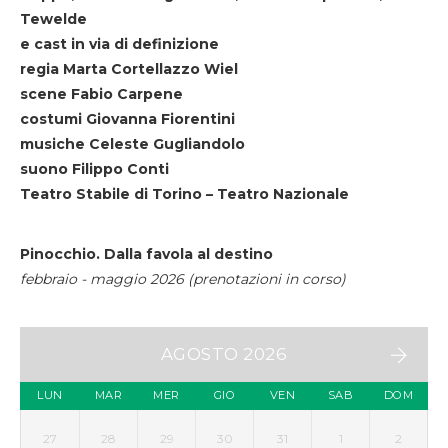
Tewelde
e cast in via di definizione
regia Marta Cortellazzo Wiel
scene Fabio Carpene
costumi Giovanna Fiorentini
musiche Celeste Gugliandolo
suono Filippo Conti
Teatro Stabile di Torino – Teatro Nazionale
Pinocchio. Dalla favola al destino
febbraio - maggio 2026 (prenotazioni in corso)
AGOSTO 2026
LUN
MAR
MER
GIO
VEN
SAB
DOM
27
28
29
30
31
1
2