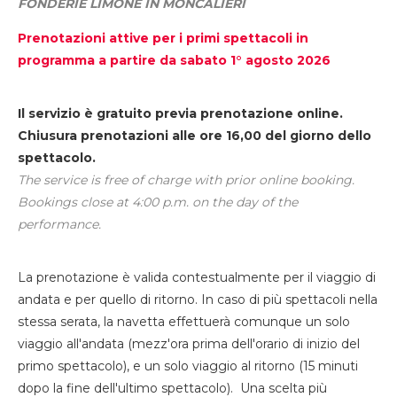
FONDERIE LIMONE IN MONCALIERI
Prenotazioni attive per i primi spettacoli in
programma a partire da sabato 1° agosto 2026
Il servizio è gratuito previa prenotazione online.
Chiusura prenotazioni alle ore 16,00 del giorno dello
spettacolo.
The service is free of charge with prior online booking.
Bookings close at 4:00 p.m. on the day of the
performance.
La prenotazione è valida contestualmente per il viaggio di
andata e per quello di ritorno. In caso di più spettacoli nella
stessa serata, la navetta effettuerà comunque un solo
viaggio all'andata (mezz'ora prima dell'orario di inizio del
primo spettacolo), e un solo viaggio al ritorno (15 minuti
dopo la fine dell'ultimo spettacolo). Una scelta più