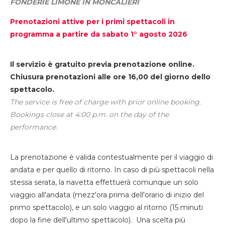
FONDERIE LIMONE IN MONCALIERI
Prenotazioni attive per i primi spettacoli in
programma a partire da sabato 1° agosto 2026
Il servizio è gratuito previa prenotazione online.
Chiusura prenotazioni alle ore 16,00 del giorno dello
spettacolo.
The service is free of charge with prior online booking.
Bookings close at 4:00 p.m. on the day of the
performance.
La prenotazione è valida contestualmente per il viaggio di
andata e per quello di ritorno. In caso di più spettacoli nella
stessa serata, la navetta effettuerà comunque un solo
viaggio all'andata (mezz'ora prima dell'orario di inizio del
primo spettacolo), e un solo viaggio al ritorno (15 minuti
dopo la fine dell'ultimo spettacolo). Una scelta più