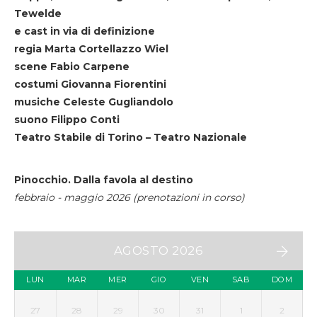
Tewelde
e cast in via di definizione
regia Marta Cortellazzo Wiel
scene Fabio Carpene
costumi Giovanna Fiorentini
musiche Celeste Gugliandolo
suono Filippo Conti
Teatro Stabile di Torino – Teatro Nazionale
Pinocchio. Dalla favola al destino
febbraio - maggio 2026 (prenotazioni in corso)
AGOSTO 2026
LUN
MAR
MER
GIO
VEN
SAB
DOM
27
28
29
30
31
1
2