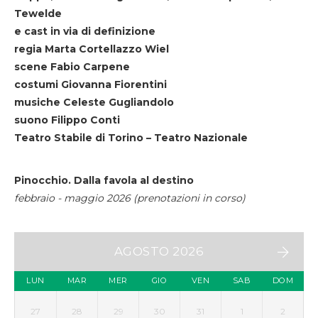
Tewelde
e cast in via di definizione
regia Marta Cortellazzo Wiel
scene Fabio Carpene
costumi Giovanna Fiorentini
musiche Celeste Gugliandolo
suono Filippo Conti
Teatro Stabile di Torino – Teatro Nazionale
Pinocchio. Dalla favola al destino
febbraio - maggio 2026 (prenotazioni in corso)
AGOSTO 2026
LUN
MAR
MER
GIO
VEN
SAB
DOM
27
28
29
30
31
1
2