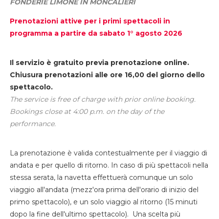
FONDERIE LIMONE IN MONCALIERI
Prenotazioni attive per i primi spettacoli in
programma a partire da sabato 1° agosto 2026
Il servizio è gratuito previa prenotazione online.
Chiusura prenotazioni alle ore 16,00 del giorno dello
spettacolo.
The service is free of charge with prior online booking.
Bookings close at 4:00 p.m. on the day of the
performance.
La prenotazione è valida contestualmente per il viaggio di
andata e per quello di ritorno. In caso di più spettacoli nella
stessa serata, la navetta effettuerà comunque un solo
viaggio all'andata (mezz'ora prima dell'orario di inizio del
primo spettacolo), e un solo viaggio al ritorno (15 minuti
dopo la fine dell'ultimo spettacolo). Una scelta più