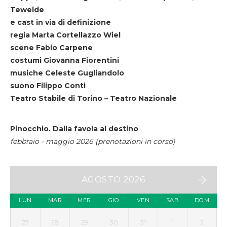
Tewelde
e cast in via di definizione
regia Marta Cortellazzo Wiel
scene Fabio Carpene
costumi Giovanna Fiorentini
musiche Celeste Gugliandolo
suono Filippo Conti
Teatro Stabile di Torino – Teatro Nazionale
Pinocchio. Dalla favola al destino
febbraio - maggio 2026 (prenotazioni in corso)
AGOSTO 2026
LUN
MAR
MER
GIO
VEN
SAB
DOM
27
28
29
30
31
1
2