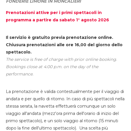
FONDERIE LIMONE IN MONCALIERI
Prenotazioni attive per i primi spettacoli in
programma a partire da sabato 1° agosto 2026
Il servizio è gratuito previa prenotazione online.
Chiusura prenotazioni alle ore 16,00 del giorno dello
spettacolo.
The service is free of charge with prior online booking.
Bookings close at 4:00 p.m. on the day of the
performance.
La prenotazione è valida contestualmente per il viaggio di
andata e per quello di ritorno. In caso di più spettacoli nella
stessa serata, la navetta effettuerà comunque un solo
viaggio all'andata (mezz'ora prima dell'orario di inizio del
primo spettacolo), e un solo viaggio al ritorno (15 minuti
dopo la fine dell'ultimo spettacolo). Una scelta più