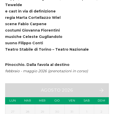
Tewelde
e cast in via di definizione
regia Marta Cortellazzo Wiel
scene Fabio Carpene
costumi Giovanna Fiorentini
musiche Celeste Gugliandolo
suono Filippo Conti
Teatro Stabile di Torino – Teatro Nazionale
Pinocchio. Dalla favola al destino
febbraio - maggio 2026 (prenotazioni in corso)
AGOSTO 2026
LUN
MAR
MER
GIO
VEN
SAB
DOM
27
28
29
30
31
1
2