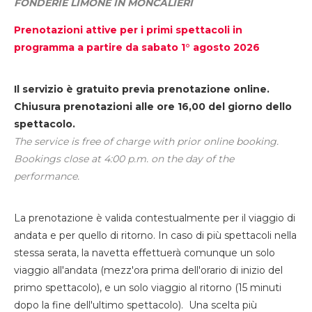
FONDERIE LIMONE IN MONCALIERI
Prenotazioni attive per i primi spettacoli in
programma a partire da sabato 1° agosto 2026
Il servizio è gratuito previa prenotazione online.
Chiusura prenotazioni alle ore 16,00 del giorno dello
spettacolo.
The service is free of charge with prior online booking.
Bookings close at 4:00 p.m. on the day of the
performance.
La prenotazione è valida contestualmente per il viaggio di
andata e per quello di ritorno. In caso di più spettacoli nella
stessa serata, la navetta effettuerà comunque un solo
viaggio all'andata (mezz'ora prima dell'orario di inizio del
primo spettacolo), e un solo viaggio al ritorno (15 minuti
dopo la fine dell'ultimo spettacolo). Una scelta più