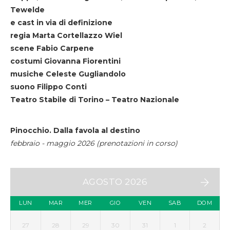
Tewelde
e cast in via di definizione
regia Marta Cortellazzo Wiel
scene Fabio Carpene
costumi Giovanna Fiorentini
musiche Celeste Gugliandolo
suono Filippo Conti
Teatro Stabile di Torino – Teatro Nazionale
Pinocchio. Dalla favola al destino
febbraio - maggio 2026 (prenotazioni in corso)
AGOSTO 2026
LUN
MAR
MER
GIO
VEN
SAB
DOM
27
28
29
30
31
1
2