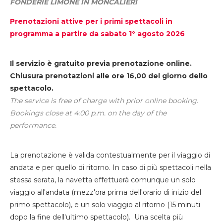
FONDERIE LIMONE IN MONCALIERI
Prenotazioni attive per i primi spettacoli in
programma a partire da sabato 1° agosto 2026
Il servizio è gratuito previa prenotazione online.
Chiusura prenotazioni alle ore 16,00 del giorno dello
spettacolo.
The service is free of charge with prior online booking.
Bookings close at 4:00 p.m. on the day of the
performance.
La prenotazione è valida contestualmente per il viaggio di
andata e per quello di ritorno. In caso di più spettacoli nella
stessa serata, la navetta effettuerà comunque un solo
viaggio all'andata (mezz'ora prima dell'orario di inizio del
primo spettacolo), e un solo viaggio al ritorno (15 minuti
dopo la fine dell'ultimo spettacolo). Una scelta più