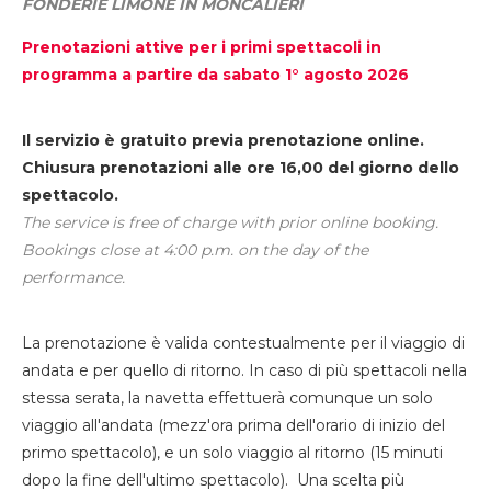
FONDERIE LIMONE IN MONCALIERI
Prenotazioni attive per i primi spettacoli in
programma a partire da sabato 1° agosto 2026
Il servizio è gratuito previa prenotazione online.
Chiusura prenotazioni alle ore 16,00 del giorno dello
spettacolo.
The service is free of charge with prior online booking.
Bookings close at 4:00 p.m. on the day of the
performance.
La prenotazione è valida contestualmente per il viaggio di
andata e per quello di ritorno. In caso di più spettacoli nella
stessa serata, la navetta effettuerà comunque un solo
viaggio all'andata (mezz'ora prima dell'orario di inizio del
primo spettacolo), e un solo viaggio al ritorno (15 minuti
dopo la fine dell'ultimo spettacolo). Una scelta più