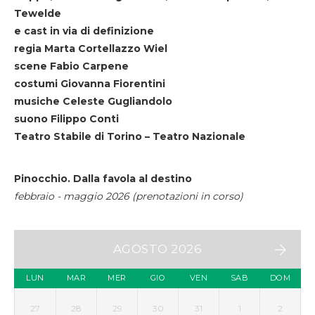
Tewelde
e cast in via di definizione
regia Marta Cortellazzo Wiel
scene Fabio Carpene
costumi Giovanna Fiorentini
musiche Celeste Gugliandolo
suono Filippo Conti
Teatro Stabile di Torino – Teatro Nazionale
Pinocchio. Dalla favola al destino
febbraio - maggio 2026 (prenotazioni in corso)
AGOSTO 2026
LUN
MAR
MER
GIO
VEN
SAB
DOM
27
28
29
30
31
1
2