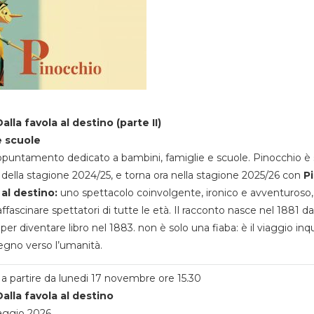
alla favola al destino (parte II)
e scuole
appuntamento dedicato a bambini, famiglie e scuole. Pinocchio è 
della stagione 2024/25, e torna ora nella stagione 2025/26 con
P
 al destino:
uno spettacolo coinvolgente, ironico e avventuroso
ffascinare spettatori di tutte le età. Il racconto nasce nel 1881 da
 per diventare libro nel 1883. non è solo una fiaba: è il viaggio inq
egno verso l’umanità.
a partire da lunedi 17 novembre ore 15.30
alla favola al destino
aggio 2026