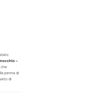
stato
inocchio –
, che
lla penna di
uieto di