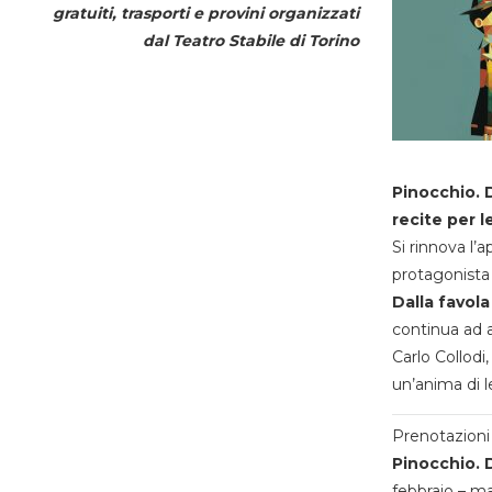
gratuiti, trasporti e provini organizzati
dal
Teatro Stabile di Torino
Pinocchio. D
recite per l
Si rinnova l’
protagonista 
Dalla favola
continua ad a
Carlo Collodi,
un’anima di l
Prenotazioni 
Pinocchio. D
febbraio – m