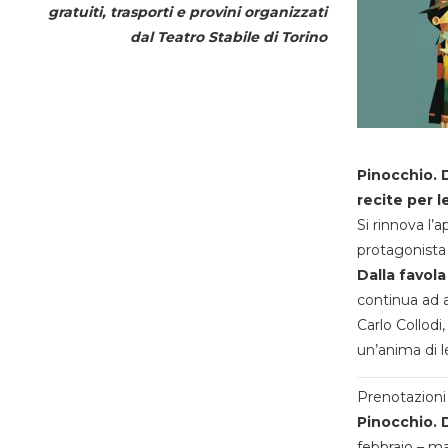
gratuiti, trasporti e provini organizzati
dal
Teatro Stabile di Torino
Pinocchio. D
recite per l
Si rinnova l’
protagonista 
Dalla favola
continua ad a
Carlo Collodi,
un’anima di l
Prenotazioni 
Pinocchio. D
febbraio – m