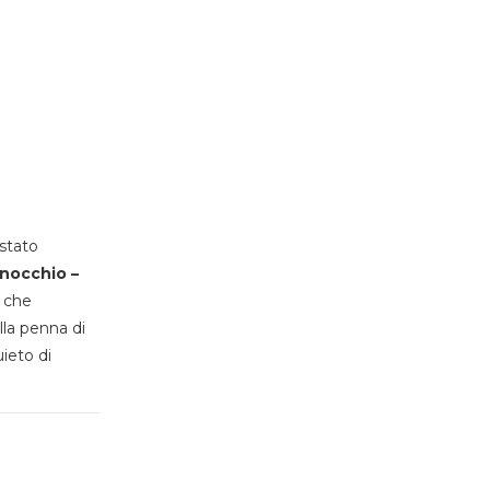
stato
inocchio –
, che
lla penna di
uieto di