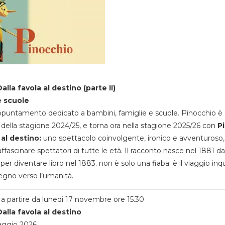
alla favola al destino (parte II)
e scuole
appuntamento dedicato a bambini, famiglie e scuole. Pinocchio è 
della stagione 2024/25, e torna ora nella stagione 2025/26 con
P
 al destino:
uno spettacolo coinvolgente, ironico e avventuroso
ffascinare spettatori di tutte le età. Il racconto nasce nel 1881 da
 per diventare libro nel 1883. non è solo una fiaba: è il viaggio inq
egno verso l’umanità.
a partire da lunedi 17 novembre ore 15.30
alla favola al destino
aggio 2026