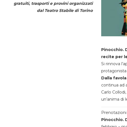
gratuiti, trasporti e provini organizzati
dal
Teatro Stabile di Torino
Pinocchio. D
recite per l
Si rinnova l’
protagonista 
Dalla favola
continua ad a
Carlo Collodi,
un’anima di l
Prenotazioni 
Pinocchio. D
febbraio – m