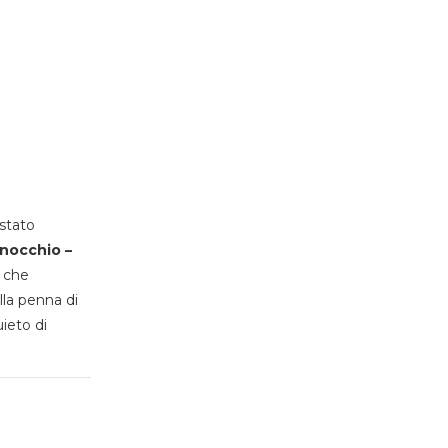
stato
inocchio –
, che
lla penna di
uieto di