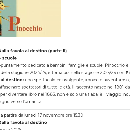
alla favola al destino (parte II)
e scuole
appuntamento dedicato a bambini, famiglie e scuole. Pinocchio è 
della stagione 2024/25, e torna ora nella stagione 2025/26 con
P
 al destino:
uno spettacolo coinvolgente, ironico e avventuroso
ffascinare spettatori di tutte le età. Il racconto nasce nel 1881 da
 per diventare libro nel 1883. non è solo una fiaba: è il viaggio inq
egno verso l’umanità.
a partire da lunedi 17 novembre ore 15.30
alla favola al destino
aggio 2026