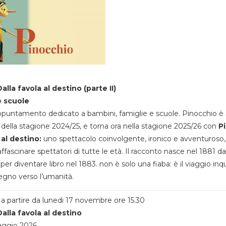
alla favola al destino (parte II)
e scuole
appuntamento dedicato a bambini, famiglie e scuole. Pinocchio è 
della stagione 2024/25, e torna ora nella stagione 2025/26 con
P
 al destino:
uno spettacolo coinvolgente, ironico e avventuroso
ffascinare spettatori di tutte le età. Il racconto nasce nel 1881 da
 per diventare libro nel 1883. non è solo una fiaba: è il viaggio inq
egno verso l’umanità.
a partire da lunedi 17 novembre ore 15.30
alla favola al destino
aggio 2026