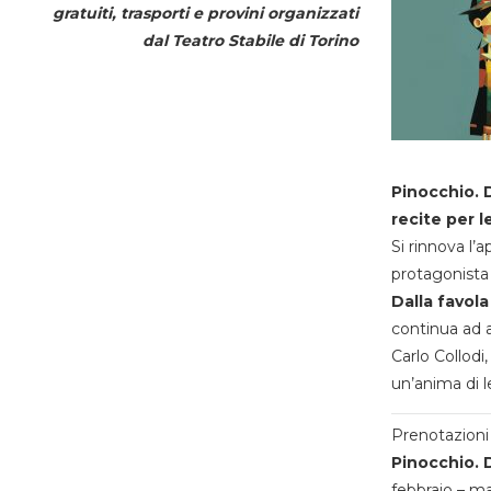
gratuiti, trasporti e provini organizzati
dal
Teatro Stabile di Torino
Pinocchio. D
recite per l
Si rinnova l’
protagonista 
Dalla favola
continua ad a
Carlo Collodi,
un’anima di l
Prenotazioni 
Pinocchio. D
febbraio – m