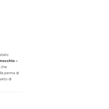
stato
inocchio –
, che
lla penna di
uieto di