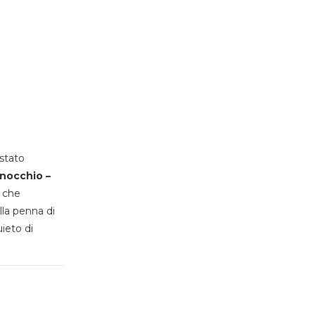
stato
inocchio –
, che
lla penna di
uieto di