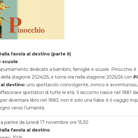
alla favola al destino (parte II)
e scuole
appuntamento dedicato a bambini, famiglie e scuole. Pinocchio è 
della stagione 2024/25, e torna ora nella stagione 2025/26 con
P
 al destino:
uno spettacolo coinvolgente, ironico e avventuroso
ffascinare spettatori di tutte le età. Il racconto nasce nel 1881 da
 per diventare libro nel 1883. non è solo una fiaba: è il viaggio inq
egno verso l’umanità.
a partire da lunedi 17 novembre ore 15.30
alla favola al destino
aggio 2026