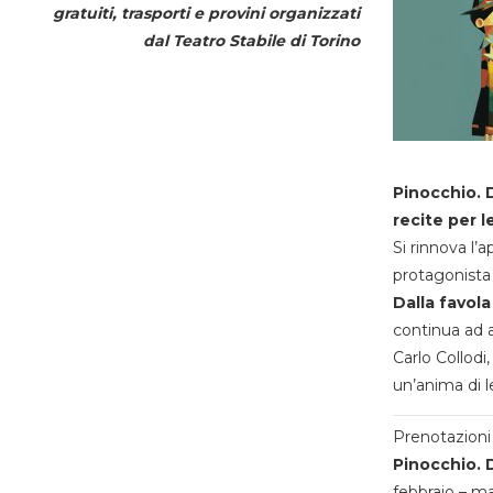
gratuiti, trasporti e provini organizzati
dal
Teatro Stabile di Torino
Pinocchio. D
recite per l
Si rinnova l’
protagonista 
Dalla favola
continua ad a
Carlo Collodi,
un’anima di l
Prenotazioni 
Pinocchio. D
febbraio – m