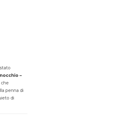
stato
inocchio –
, che
lla penna di
uieto di