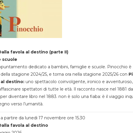
alla favola al destino (parte II)
e scuole
appuntamento dedicato a bambini, famiglie e scuole. Pinocchio è 
della stagione 2024/25, e torna ora nella stagione 2025/26 con
P
 al destino:
uno spettacolo coinvolgente, ironico e avventuroso
ffascinare spettatori di tutte le età. Il racconto nasce nel 1881 da
 per diventare libro nel 1883. non è solo una fiaba: è il viaggio inq
egno verso l’umanità.
a partire da lunedi 17 novembre ore 15.30
alla favola al destino
aggio 2026