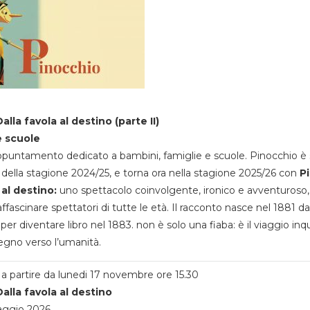
alla favola al destino (parte II)
e scuole
appuntamento dedicato a bambini, famiglie e scuole. Pinocchio è 
della stagione 2024/25, e torna ora nella stagione 2025/26 con
P
 al destino:
uno spettacolo coinvolgente, ironico e avventuroso
ffascinare spettatori di tutte le età. Il racconto nasce nel 1881 da
 per diventare libro nel 1883. non è solo una fiaba: è il viaggio inq
egno verso l’umanità.
a partire da lunedi 17 novembre ore 15.30
alla favola al destino
aggio 2026