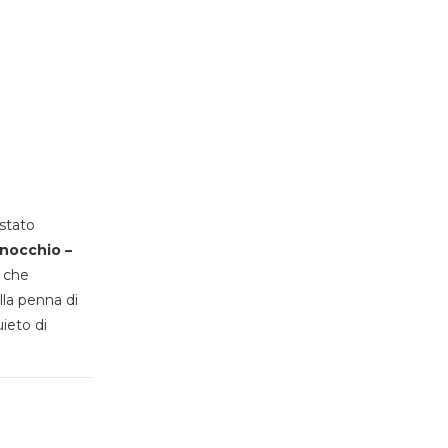
stato
inocchio –
, che
lla penna di
uieto di