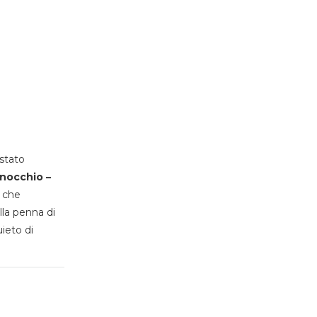
stato
inocchio –
, che
lla penna di
uieto di