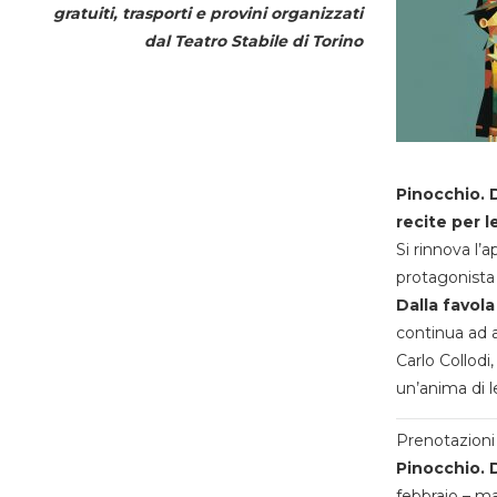
gratuiti, trasporti e provini organizzati
dal
Teatro Stabile di Torino
Pinocchio. D
recite per l
Si rinnova l’
protagonista 
Dalla favola
continua ad a
Carlo Collodi,
un’anima di l
Prenotazioni 
Pinocchio. D
febbraio – m