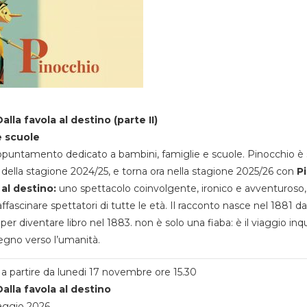
alla favola al destino (parte II)
e scuole
appuntamento dedicato a bambini, famiglie e scuole. Pinocchio è 
della stagione 2024/25, e torna ora nella stagione 2025/26 con
P
 al destino:
uno spettacolo coinvolgente, ironico e avventuroso
ffascinare spettatori di tutte le età. Il racconto nasce nel 1881 da
 per diventare libro nel 1883. non è solo una fiaba: è il viaggio inq
egno verso l’umanità.
a partire da lunedi 17 novembre ore 15.30
alla favola al destino
aggio 2026