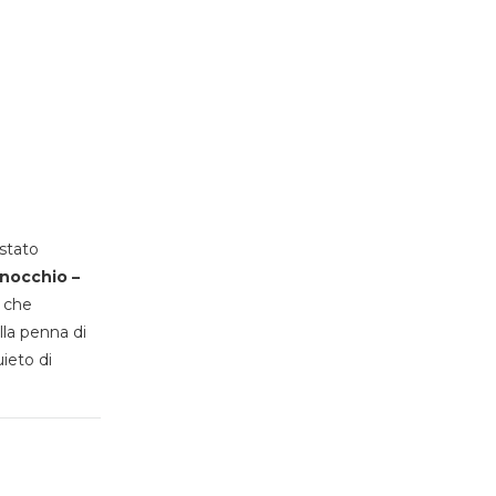
stato
inocchio –
, che
lla penna di
uieto di