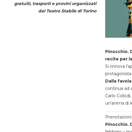
gratuiti, trasporti e provini organizzati
dal
Teatro Stabile di Torino
Pinocchio. D
recite per l
Si rinnova l’
protagonista 
Dalla favola
continua ad a
Carlo Collodi,
un’anima di l
Prenotazioni 
Pinocchio. D
febbraio – m