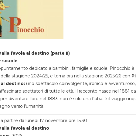
alla favola al destino (parte II)
e scuole
appuntamento dedicato a bambini, famiglie e scuole. Pinocchio è 
della stagione 2024/25, e torna ora nella stagione 2025/26 con
P
 al destino:
uno spettacolo coinvolgente, ironico e avventuroso
ffascinare spettatori di tutte le età. Il racconto nasce nel 1881 da
 per diventare libro nel 1883. non è solo una fiaba: è il viaggio inq
egno verso l’umanità.
a partire da lunedi 17 novembre ore 15.30
alla favola al destino
aggio 2026