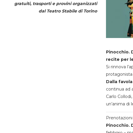
gratuiti, trasporti e provini organizzati
dal
Teatro Stabile di Torino
Pinocchio. D
recite per l
Si rinnova l’
protagonista 
Dalla favola
continua ad a
Carlo Collodi,
un’anima di l
Prenotazioni 
Pinocchio. D
febbraio – m