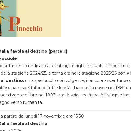
alla favola al destino (parte II)
e scuole
appuntamento dedicato a bambini, famiglie e scuole. Pinocchio è 
della stagione 2024/25, e torna ora nella stagione 2025/26 con
P
 al destino:
uno spettacolo coinvolgente, ironico e avventuroso
ffascinare spettatori di tutte le età. Il racconto nasce nel 1881 da
 per diventare libro nel 1883. non è solo una fiaba: è il viaggio inq
egno verso l’umanità.
a partire da lunedi 17 novembre ore 15.30
alla favola al destino
aggio 2026