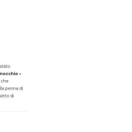
stato
inocchio –
, che
lla penna di
uieto di