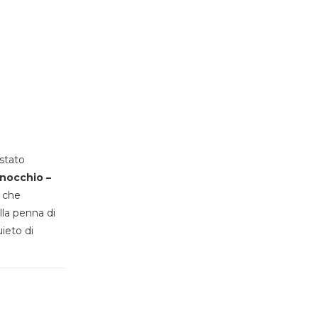
stato
inocchio –
, che
lla penna di
uieto di