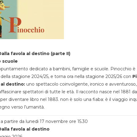
alla favola al destino (parte II)
e scuole
appuntamento dedicato a bambini, famiglie e scuole. Pinocchio è 
della stagione 2024/25, e torna ora nella stagione 2025/26 con
P
 al destino:
uno spettacolo coinvolgente, ironico e avventuroso
ffascinare spettatori di tutte le età. Il racconto nasce nel 1881 da
 per diventare libro nel 1883. non è solo una fiaba: è il viaggio inq
egno verso l’umanità.
a partire da lunedi 17 novembre ore 15.30
alla favola al destino
aggio 2026