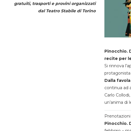
gratuiti, trasporti e provini organizzati
dal
Teatro Stabile di Torino
Pinocchio. D
recite per l
Si rinnova l’
protagonista 
Dalla favola
continua ad a
Carlo Collodi,
un’anima di l
Prenotazioni 
Pinocchio. D
febbraio – m