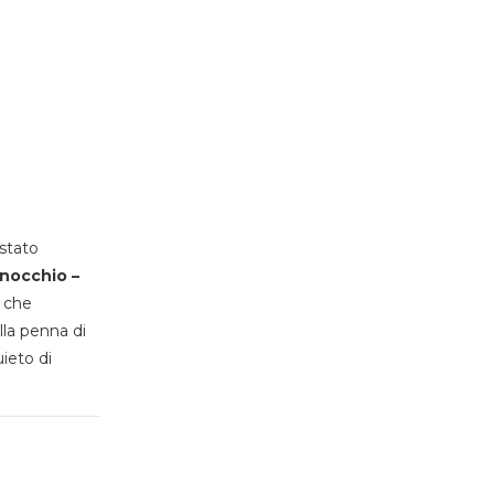
stato
inocchio –
, che
lla penna di
uieto di