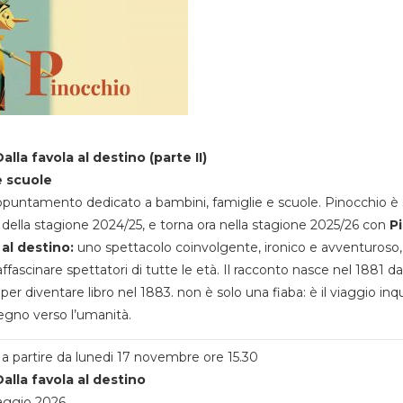
alla favola al destino (parte II)
e scuole
appuntamento dedicato a bambini, famiglie e scuole. Pinocchio è 
della stagione 2024/25, e torna ora nella stagione 2025/26 con
P
 al destino:
uno spettacolo coinvolgente, ironico e avventuroso
ffascinare spettatori di tutte le età. Il racconto nasce nel 1881 da
 per diventare libro nel 1883. non è solo una fiaba: è il viaggio inq
egno verso l’umanità.
a partire da lunedi 17 novembre ore 15.30
alla favola al destino
aggio 2026