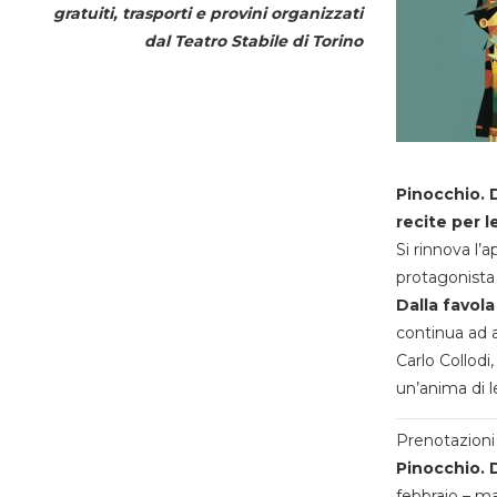
gratuiti, trasporti e provini organizzati
dal
Teatro Stabile di Torino
Pinocchio. D
recite per l
Si rinnova l’
protagonista 
Dalla favola
continua ad a
Carlo Collodi,
un’anima di l
Prenotazioni 
Pinocchio. D
febbraio – m