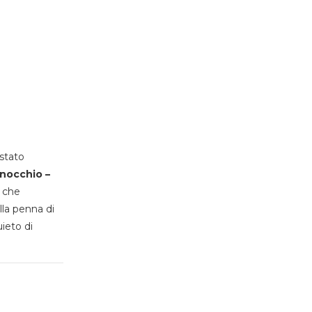
stato
inocchio –
, che
lla penna di
uieto di