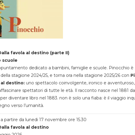
alla favola al destino (parte II)
e scuole
appuntamento dedicato a bambini, famiglie e scuole. Pinocchio è 
della stagione 2024/25, e torna ora nella stagione 2025/26 con
P
 al destino:
uno spettacolo coinvolgente, ironico e avventuroso
ffascinare spettatori di tutte le età. Il racconto nasce nel 1881 da
 per diventare libro nel 1883. non è solo una fiaba: è il viaggio inq
egno verso l’umanità.
a partire da lunedi 17 novembre ore 15.30
alla favola al destino
aggio 2026