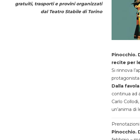
gratuiti, trasporti e provini organizzati
dal
Teatro Stabile di Torino
Pinocchio. D
recite per l
Si rinnova l’
protagonista 
Dalla favola
continua ad a
Carlo Collodi,
un’anima di l
Prenotazioni 
Pinocchio. D
febbraio – m