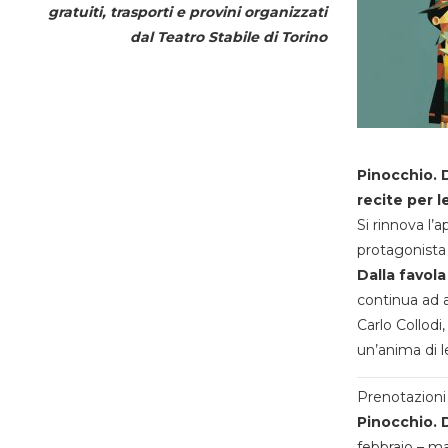
gratuiti, trasporti e provini organizzati
dal
Teatro Stabile di Torino
Pinocchio. D
recite per l
Si rinnova l’
protagonista 
Dalla favola
continua ad a
Carlo Collodi,
un’anima di l
Prenotazioni 
Pinocchio. D
febbraio – m