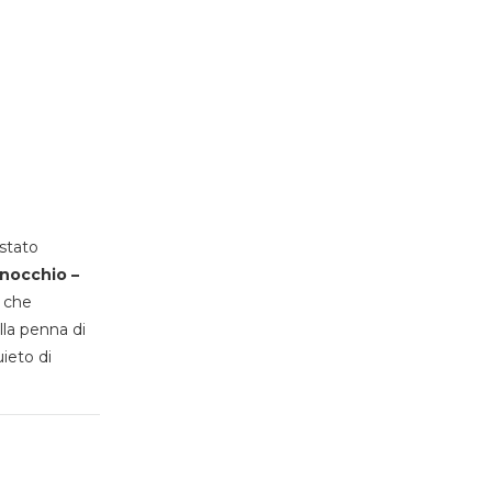
stato
inocchio –
, che
lla penna di
uieto di