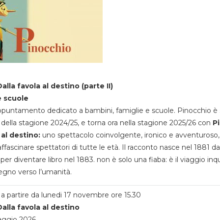
alla favola al destino (parte II)
e scuole
appuntamento dedicato a bambini, famiglie e scuole. Pinocchio è 
della stagione 2024/25, e torna ora nella stagione 2025/26 con
P
 al destino:
uno spettacolo coinvolgente, ironico e avventuroso
ffascinare spettatori di tutte le età. Il racconto nasce nel 1881 da
 per diventare libro nel 1883. non è solo una fiaba: è il viaggio inq
egno verso l’umanità.
a partire da lunedi 17 novembre ore 15.30
alla favola al destino
aggio 2026